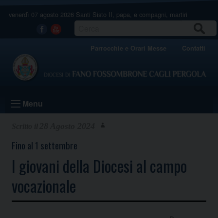
Skip
venerdì 07 agosto 2026
Santi Sisto II, papa, e compagni, martiri
to
content
CERCA
Facebook
Youtube
Parrocchie e Orari Messe
Contatti
Menu
28 Agosto 2024
Fino al 1 settembre
I giovani della Diocesi al campo
vocazionale