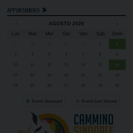
APPUNTAMENTI
‹
AGOSTO 2026
›
Lun
Mar
Mer
Gio
Ven
Sab
Dom
27
28
29
30
31
1
2
Un
25
3
4
5
6
7
8
9
1
Sa
10
11
12
13
14
15
16
17
18
19
20
21
22
23
24
25
26
27
28
29
30
31
1
2
3
4
5
6
Eventi diocesani
Eventi fuori diocesi