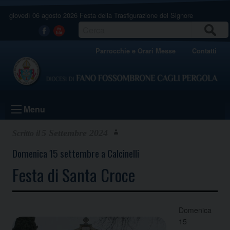
Skip
giovedì 06 agosto 2026
Festa della Trasfigurazione del Signore
to
content
CERCA
Facebook
Youtube
Parrocchie e Orari Messe
Contatti
Menu
5 Settembre 2024
Domenica 15 settembre a Calcinelli
Festa di Santa Croce
Domenica
15