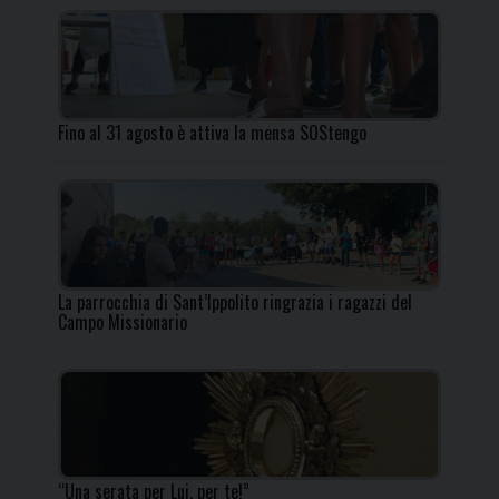
Fino al 31 agosto è attiva la mensa SOStengo
La parrocchia di Sant’Ippolito ringrazia i ragazzi del
Campo Missionario
“Una serata per Lui, per te!”