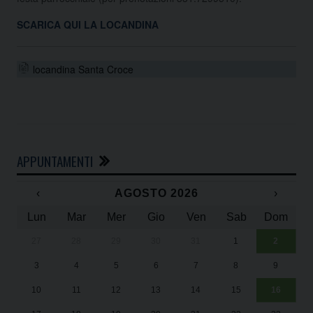
SCARICA QUI LA LOCANDINA
locandina Santa Croce
APPUNTAMENTI
‹
AGOSTO 2026
›
Lun
Mar
Mer
Gio
Ven
Sab
Dom
27
28
29
30
31
1
2
Un
25
3
4
5
6
7
8
9
1
Sa
10
11
12
13
14
15
16