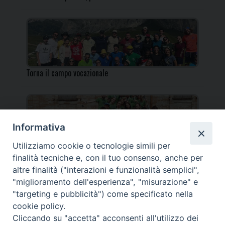
Torna il campo vocazionale
Informativa
Utilizziamo cookie o tecnologie simili per
Torna il Campo Missionario Diocesano
finalità tecniche e, con il tuo consenso, anche per
altre finalità ("interazioni e funzionalità semplici",
"miglioramento dell'esperienza", "misurazione" e
"targeting e pubblicità") come specificato nella
cookie policy.
_____________________________________________________
Cliccando su "accetta" acconsenti all'utilizzo dei
_____________________________