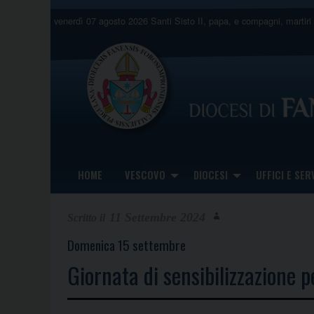
Skip
venerdì 07 agosto 2026
Santi Sisto II, papa, e compagni, martiri
to
content
HOME
VESCOVO
DIOCESI
UFFICI E SERV
11 Settembre 2024
Domenica 15 settembre
Giornata di sensibilizzazione p