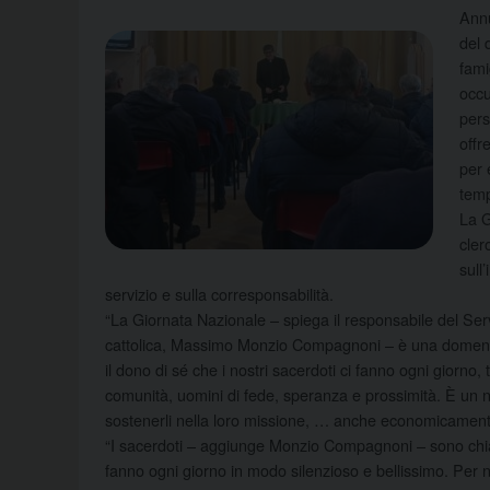
Annu
del 
fami
occu
pers
offr
per 
temp
La G
cler
sull
servizio e sulla corresponsabilità.
“La Giornata Nazionale – spiega il responsabile del Se
cattolica, Massimo Monzio Compagnoni – è una domenica i
il dono di sé che i nostri sacerdoti ci fanno ogni giorno,
comunità, uomini di fede, speranza e prossimità. È un 
sostenerli nella loro missione, … anche economicament
“I sacerdoti – aggiunge Monzio Compagnoni – sono chiam
fanno ogni giorno in modo silenzioso e bellissimo. Per no