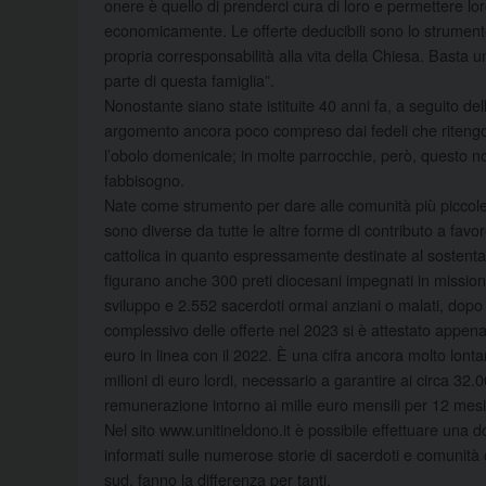
onere è quello di prenderci cura di loro e permettere lo
economicamente. Le offerte deducibili sono lo strumento
propria corresponsabilità alla vita della Chiesa. Basta 
parte di questa famiglia”.
Nonostante siano state istituite 40 anni fa, a seguito del
argomento ancora poco compreso dai fedeli che ritengo
l’obolo domenicale; in molte parrocchie, però, questo non
fabbisogno.
Nate come strumento per dare alle comunità più piccole gl
sono diverse da tutte le altre forme di contributo a favo
cattolica in quanto espressamente destinate al sostentame
figurano anche 300 preti diocesani impegnati in missioni
sviluppo e 2.552 sacerdoti ormai anziani o malati, dopo u
complessivo delle offerte nel 2023 si è attestato appena s
euro in linea con il 2022. È una cifra ancora molto lo
milioni di euro lordi, necessario a garantire ai circa 32
remunerazione intorno ai mille euro mensili per 12 mesi
Nel sito www.unitineldono.it è possibile effettuare una 
informati sulle numerose storie di sacerdoti e comunità
sud, fanno la differenza per tanti.