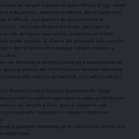
nciatori del Vangelo in parole ed opere nell’Italia di oggi, uomini
dono e del perdono, costruttori di relazioni, attivi al fianco delle
glie in difficoltà, degli anziani e dei giovani in cerca di
pazione. I sacerdoti offrono il loro tempo, sostengono le
one sole, accolgono i nuovi poveri, progettano reti solidali
endo riposte concrete. Si affidano alla generosità delle comunità
essere liberi di servire tutti e svolgere il proprio ministero a
o pieno.
iornata Nazionale di sensibilizzazione per il sostentamento del
o, giunta quest’anno alla XXXVI edizione, richiama l’attenzione
’importanza della missione dei sacerdoti, sulla bellezza del loro
rvizio Promozione per il Sostegno Economico alla Chiesa
n cui tutti noi praticanti esprimiamo la nostra gratitudine per
 testimoni del Vangelo di Gesù, punti di riferimento nelle
nostro dovere ed è necessario un impegno collettivo per
e”.
ati a spendersi interamente per le comunità loro affidate, e lo
i fedeli l’unico