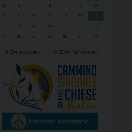
3
4
5
6
7
8
9
alle
Luca Santini
13:00
10
11
12
13
14
15
16
17
18
19
20
21
22
23
24
25
26
27
28
29
30
31
1
2
3
4
5
6
Eventi diocesani
Eventi fuori diocesi