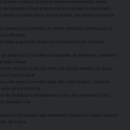
ro di poter svolgere la propria missione sostenendoli anche
 per garantire il loro sostentamento e la testimonianza della
un’offerta una volta l’anno, anche piccola, per essere veramente
la revisione concordataria le offerte deducibili costituiscono un
no sufficiente
 basta a garantire al parroco il necessario per il proprio
i stessi mezzi di quelle più popolose, le offerte per i sacerdoti
re della Chiesa
nto dei preti al servizio delle 226 diocesi italiane; tra questi
 nei Paesi in via di
na vita spesa al servizio degli altri e del Vangelo. L’importo
otto gli 8,4 milioni di
ntana dal fabbisogno complessivo annuo, che ammonta a 516,7
.000 sacerdoti una
.
donazione ed iscriversi alla newsletter mensile per essere sempre
 che, da nord a