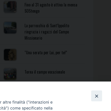
Fino al 31 agosto è attiva la mensa
SOStengo
La parrocchia di Sant’Ippolito
ringrazia i ragazzi del Campo
Missionario
“Una serata per Lui, per te!”
Torna il campo vocazionale
Torna il Campo Missionario
Diocesano
altre finalità ("interazioni e
cità") come specificato nella