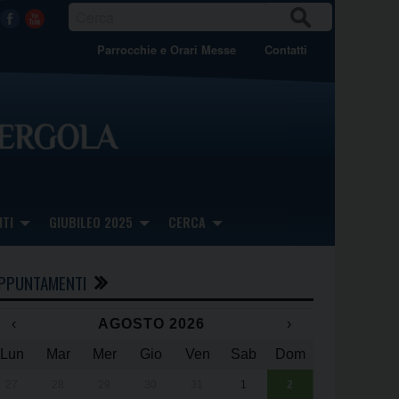
CER
Facebook
Youtube
CA
Parrocchie e Orari Messe
Contatti
TI
GIUBILEO 2025
CERCA
PPUNTAMENTI
‹
AGOSTO 2026
›
Lun
Mar
Mer
Gio
Ven
Sab
Dom
x
x
27
28
29
30
31
1
2
Una giornata 
25° anniversa