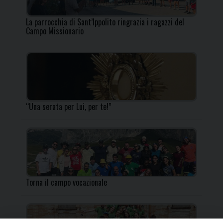
La parrocchia di Sant’Ippolito ringrazia i ragazzi del
Campo Missionario
“Una serata per Lui, per te!”
Torna il campo vocazionale