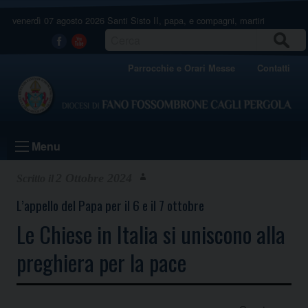
Skip
venerdì 07 agosto 2026
Santi Sisto II, papa, e compagni, martiri
to
content
CERCA
Facebook
Youtube
Parrocchie e Orari Messe
Contatti
Menu
2 Ottobre 2024
L’appello del Papa per il 6 e il 7 ottobre
Le Chiese in Italia si uniscono alla
preghiera per la pace