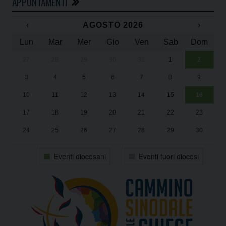
APPUNTAMENTI
‹
AGOSTO 2026
›
Lun
Mar
Mer
Gio
Ven
Sab
Dom
27
28
29
30
31
1
2
Un
25
3
4
5
6
7
8
9
1
Sa
10
11
12
13
14
15
16
17
18
19
20
21
22
23
24
25
26
27
28
29
30
31
1
2
3
4
5
6
Eventi diocesani
Eventi fuori diocesi