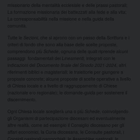
missionario della mentalità ecclesiale e delle prassi pastorali;
La formazione missionaria dei battezzati alla fede e alla vita;
La corresponsabilità nella missione e nella guida della
comunità.
Tutte le
Sezioni,
che si aprono con un passo della Scrittura e i
criteri di fondo che sono alla base delle scelte proposte,
comprendono più
Schede
, ognuna delle quali riprende alcuni
passaggi fondamentali dei
Lineamenti,
integrati con le
indicazioni del
Documento finale del Sinodo 2021-2024
, altri
riferimenti biblici e magisteriali; le traiettorie per giungere a
proposte concrete; alcune proposte di scelte operative a livello
di Chiesa locale e a livello di raggruppamento di Chiese
(nazionale e/o regionale); le domande-guida per sostenere il
discernimento.
Ogni Chiesa locale sceglierà una o più
Schede
, coinvolgendo
gli Organismi di partecipazione diocesani ed eventualmente
altre realtà, come ad esempio il Consiglio diocesano per gli
affari economici, la Curia diocesana, le Consulte pastorali, i
Consigli pastorali parrocchiali, le Assemblee pastorali, le