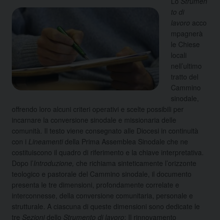
Lo
Strumen
to di
lavoro
acco
mpagnerà
le Chiese
locali
nell’ultimo
tratto del
Cammino
sinodale,
offrendo loro alcuni criteri operativi e scelte possibili per
incarnare la conversione sinodale e missionaria delle
comunità. Il testo viene consegnato alle Diocesi in continuità
con i
Lineamenti
della Prima Assemblea Sinodale che ne
costituiscono il quadro di riferimento e la chiave interpretativa.
Dopo l’
Introduzione,
che richiama sinteticamente l’orizzonte
teologico e pastorale del Cammino sinodale, il documento
presenta le tre dimensioni, profondamente correlate e
interconnesse, della conversione comunitaria, personale e
strutturale. A ciascuna di queste dimensioni sono dedicate le
tre
Sezioni
dello
Strumento di lavoro
: Il rinnovamento