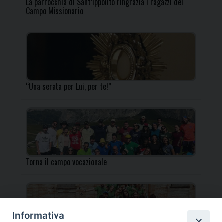
La parrocchia di Sant’Ippolito ringrazia i ragazzi del
Campo Missionario
“Una serata per Lui, per te!”
Torna il campo vocazionale
Informativa