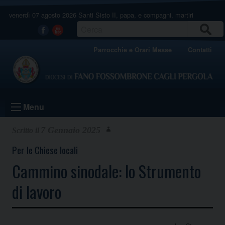
Skip
venerdì 07 agosto 2026
Santi Sisto II, papa, e compagni, martiri
to
content
CERCA
Facebook
Youtube
Parrocchie e Orari Messe
Contatti
Menu
7 Gennaio 2025
Per le Chiese locali
Cammino sinodale: lo Strumento
di lavoro