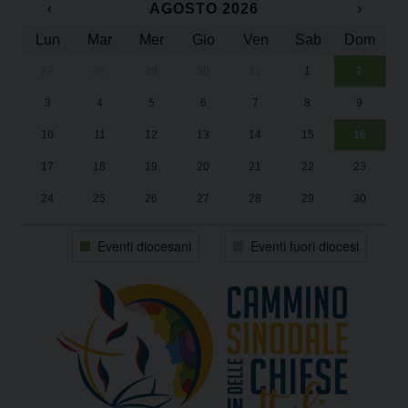
‹
AGOSTO 2026
›
Lun
Mar
Mer
Gio
Ven
Sab
Dom
27
28
29
30
31
1
2
Un
25
3
4
5
6
7
8
9
1
Sa
10
11
12
13
14
15
16
17
18
19
20
21
22
23
24
25
26
27
28
29
30
31
1
2
3
4
5
6
Eventi diocesani
Eventi fuori diocesi