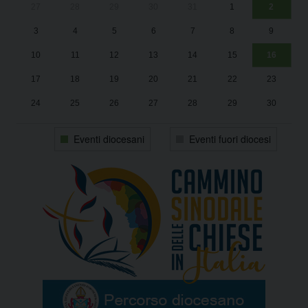
27
28
29
30
31
1
2
Un
25
3
4
5
6
7
8
9
1
Sa
10
11
12
13
14
15
16
17
18
19
20
21
22
23
24
25
26
27
28
29
30
31
1
2
3
4
5
6
Eventi diocesani
Eventi fuori diocesi