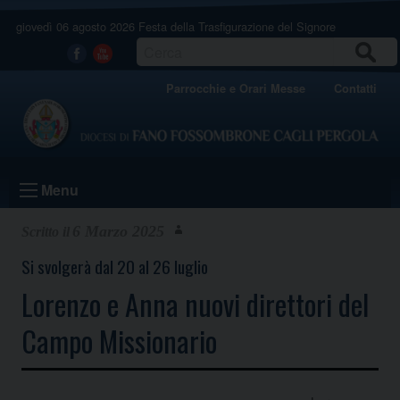
Skip
giovedì 06 agosto 2026
Festa della Trasfigurazione del Signore
to
content
CERCA
Facebook
Youtube
Parrocchie e Orari Messe
Contatti
Menu
6 Marzo 2025
Si svolgerà dal 20 al 26 luglio
Lorenzo e Anna nuovi direttori del
Campo Missionario