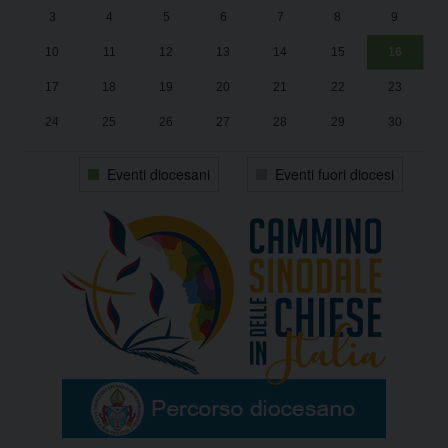
3
4
5
6
7
8
9
1
Sa
10
11
12
13
14
15
16
17
18
19
20
21
22
23
24
25
26
27
28
29
30
31
1
2
3
4
5
6
Eventi diocesani
Eventi fuori diocesi