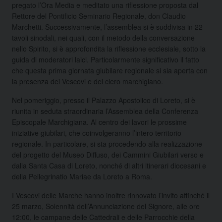
pregato l’Ora Media e meditato una riflessione proposta dal
Rettore del Pontificio Seminario Regionale, don Claudio
Marchetti. Successivamente, l’assemblea si è suddivisa in 22
tavoli sinodali, nei quali, con il metodo della conversazione
nello Spirito, si è approfondita la riflessione ecclesiale, sotto la
guida di moderatori laici. Particolarmente significativo il fatto
che questa prima giornata giubilare regionale si sia aperta con
la presenza dei Vescovi e del clero marchigiano.
Nel pomeriggio, presso il Palazzo Apostolico di Loreto, si è
riunita in seduta straordinaria l’Assemblea della Conferenza
Episcopale Marchigiana. Al centro dei lavori le prossime
iniziative giubilari, che coinvolgeranno l’intero territorio
regionale. In particolare, si sta procedendo alla realizzazione
del progetto del Museo Diffuso, dei Cammini Giubilari verso e
dalla Santa Casa di Loreto, nonché di altri itinerari diocesani e
della Pellegrinatio Mariae da Loreto a Roma.
I Vescovi delle Marche hanno inoltre rinnovato l’invito affinché il
25 marzo, Solennità dell’Annunciazione del Signore, alle ore
12:00, le campane delle Cattedrali e delle Parrocchie della