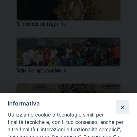
“Una serata per Lui, per te!”
Torna il campo vocazionale
Informativa
Utilizziamo cookie o tecnologie simili per
Torna il Campo Missionario Diocesano
finalità tecniche e, con il tuo consenso, anche per
altre finalità ("interazioni e funzionalità semplici",
"miglioramento dell'esperienza", "misurazione" e