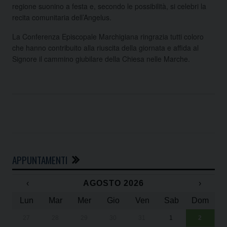
regione suonino a festa e, secondo le possibilità, si celebri la
recita comunitaria dell’Angelus.
La Conferenza Episcopale Marchigiana ringrazia tutti coloro
che hanno contribuito alla riuscita della giornata e affida al
Signore il cammino giubilare della Chiesa nelle Marche.
APPUNTAMENTI
‹
AGOSTO 2026
›
Lun
Mar
Mer
Gio
Ven
Sab
Dom
27
28
29
30
31
1
2
Un
25