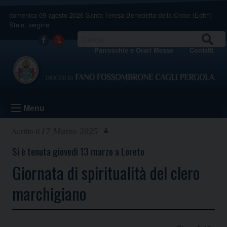
Skip
domenica 09 agosto 2026
Santa Teresa Benedetta della Croce (Edith)
to
Stein, vergine
content
CERCA
Facebook
Youtube
Parrocchie e Orari Messe
Contatti
Menu
17 Marzo 2025
Si è tenuta giovedì 13 marzo a Loreto
Giornata di spiritualità del clero
marchigiano