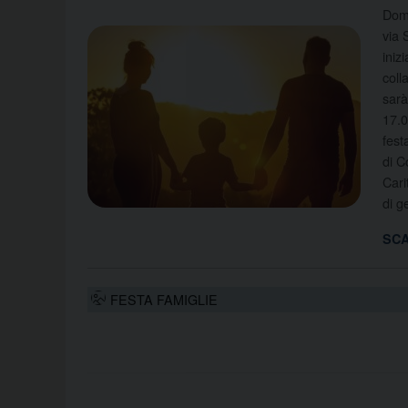
Dome
via 
iniz
coll
sarà
17.0
fest
di C
Cari
di g
SCA
FESTA FAMIGLIE