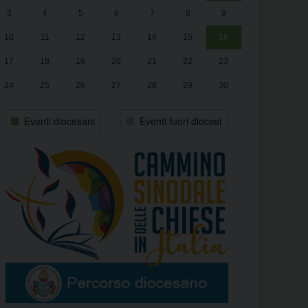
3
4
5
6
7
8
9
alle
Luca Santini
13:00
10
11
12
13
14
15
16
17
18
19
20
21
22
23
24
25
26
27
28
29
30
31
1
2
3
4
5
6
Eventi diocesani
Eventi fuori diocesi