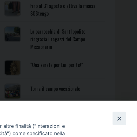
Fino al 31 agosto è attiva la mensa
SOStengo
La parrocchia di Sant’Ippolito
ringrazia i ragazzi del Campo
Missionario
“Una serata per Lui, per te!”
Torna il campo vocazionale
Torna il Campo Missionario
Diocesano
altre finalità ("interazioni e
cità") come specificato nella