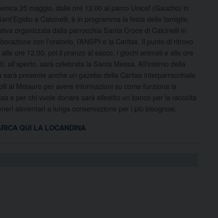
nica 25 maggio, dalle ore 12.00 al parco Unicef (Gaucho) in
Sant’Egidio a Calcinelli, è in programma la festa delle famiglie,
iativa organizzata dalla parrocchia Santa Croce di Calcinelli in
aborazione con l’oratorio, l’ANSPI e la Caritas. Il punto di ritrovo
 alle ore 12.00, poi il pranzo al sacco, i giochi animati e alle ore
0, all’aperto, sarà celebrata la Santa Messa. All’interno della
a sarà presente anche un gazebo della Caritas interparrocchiale
olli al Metauro per avere informazioni su come funziona la
tas e per chi vuole donare sarà allestito un banco per la raccolta
eneri alimentari a lunga conservazione per i più bisognosi.
RICA QUI LA LOCANDINA