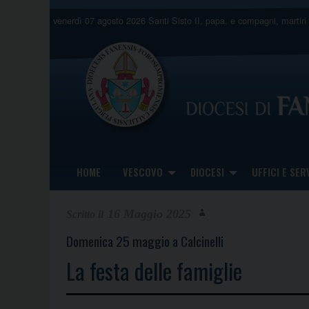
Skip
venerdì 07 agosto 2026
Santi Sisto II, papa, e compagni, martiri
to
content
HOME
VESCOVO
DIOCESI
UFFICI E SERV
16 Maggio 2025
Domenica 25 maggio a Calcinelli
La festa delle famiglie