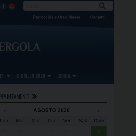
CER
Facebook
Youtube
CA
Parrocchie e Orari Messe
Contatti
TI
GIUBILEO 2025
CERCA
PPUNTAMENTI
‹
AGOSTO 2026
›
Lun
Mar
Mer
Gio
Ven
Sab
Dom
x
x
27
28
29
30
31
1
2
Una giornata 
25° anniversa