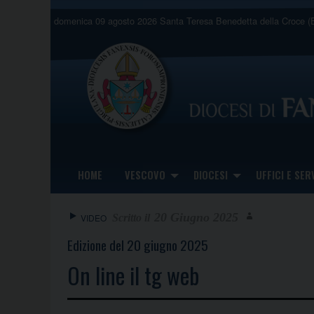
Skip
domenica 09 agosto 2026
Santa Teresa Benedetta della Croce (E
to
content
HOME
VESCOVO
DIOCESI
UFFICI E SERV
20 Giugno 2025
VIDEO
Edizione del 20 giugno 2025
On line il tg web