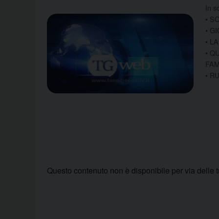
In s
• S
• G
• L
• Q
FAM
• R
Questo contenuto non è disponibile per via delle 