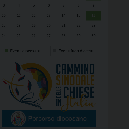
3
4
5
6
7
8
9
alle
Luca Santini
13:00
10
11
12
13
14
15
16
17
18
19
20
21
22
23
24
25
26
27
28
29
30
31
1
2
3
4
5
6
Eventi diocesani
Eventi fuori diocesi