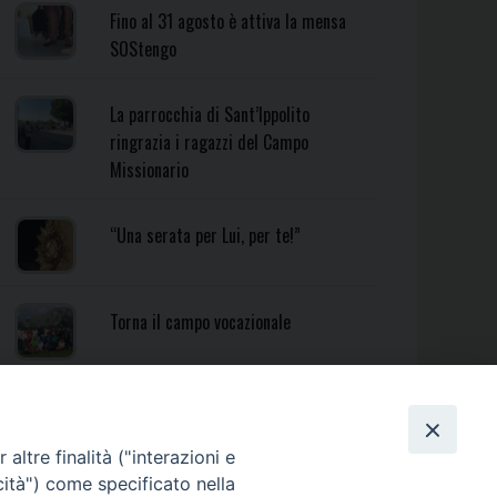
Fino al 31 agosto è attiva la mensa
SOStengo
La parrocchia di Sant’Ippolito
ringrazia i ragazzi del Campo
Missionario
“Una serata per Lui, per te!”
Torna il campo vocazionale
Torna il Campo Missionario
Diocesano
altre finalità ("interazioni e
cità") come specificato nella