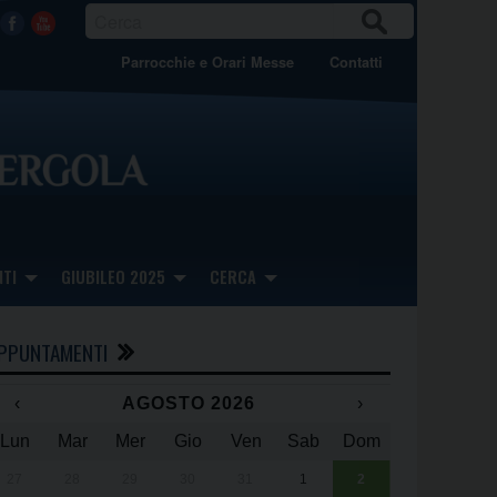
CER
Facebook
Youtube
CA
Parrocchie e Orari Messe
Contatti
TI
GIUBILEO 2025
CERCA
PPUNTAMENTI
‹
AGOSTO 2026
›
Lun
Mar
Mer
Gio
Ven
Sab
Dom
x
x
27
28
29
30
31
1
2
Una giornata 
25° anniversa