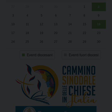
27
28
29
30
31
1
2
Un
25
3
4
5
6
7
8
9
1
Sa
10
11
12
13
14
15
16
17
18
19
20
21
22
23
24
25
26
27
28
29
30
31
1
2
3
4
5
6
Eventi diocesani
Eventi fuori diocesi