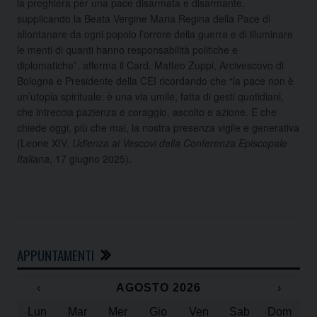
la preghiera per una pace disarmata e disarmante,
supplicando la Beata Vergine Maria Regina della Pace di
allontanare da ogni popolo l’orrore della guerra e di illuminare
le menti di quanti hanno responsabilità politiche e
diplomatiche”, afferma il Card. Matteo Zuppi, Arcivescovo di
Bologna e Presidente della CEI ricordando che “la pace non è
un’utopia spirituale: è una via umile, fatta di gesti quotidiani,
che intreccia pazienza e coraggio, ascolto e azione. E che
chiede oggi, più che mai, la nostra presenza vigile e generativa
(Leone XIV,
Udienza ai Vescovi della Conferenza Episcopale
Italiana
, 17 giugno 2025).
APPUNTAMENTI
‹
AGOSTO 2026
›
Lun
Mar
Mer
Gio
Ven
Sab
Dom