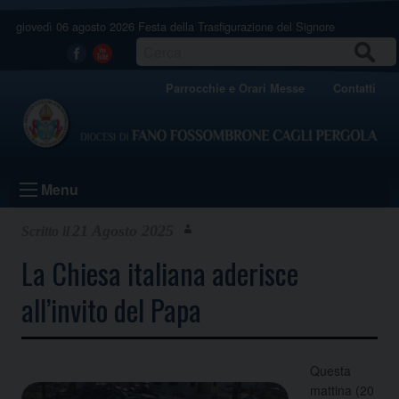
Skip
giovedì 06 agosto 2026
Festa della Trasfigurazione del Signore
to
content
CERCA
Facebook
Youtube
Parrocchie e Orari Messe
Contatti
Menu
21 Agosto 2025
La Chiesa italiana aderisce
all’invito del Papa
Questa
mattina (20