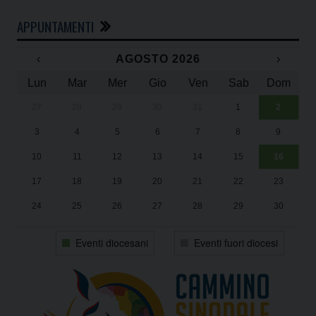
APPUNTAMENTI
‹
AGOSTO 2026
›
Lun
Mar
Mer
Gio
Ven
Sab
Dom
27
28
29
30
31
1
2
Un
25
3
4
5
6
7
8
9
1
Sa
10
11
12
13
14
15
16
17
18
19
20
21
22
23
24
25
26
27
28
29
30
31
1
2
3
4
5
6
Eventi diocesani
Eventi fuori diocesi