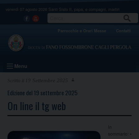
Skip
venerdì 07 agosto 2026
Santi Sisto II, papa, e compagni, martiri
to
content
CERCA
Facebook
Youtube
Parrocchie e Orari Messe
Contatti
Menu
19 Settembre 2025
Edizione del 19 settembre 2025
On line il tg web
In
sommario: •