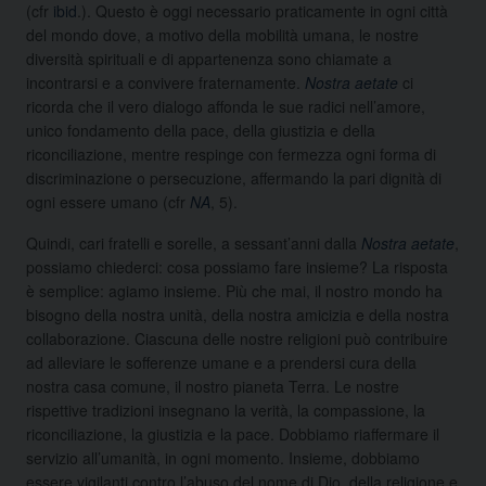
(cfr
ibid
.). Questo è oggi necessario praticamente in ogni città
del mondo dove, a motivo della mobilità umana, le nostre
diversità spirituali e di appartenenza sono chiamate a
incontrarsi e a convivere fraternamente.
Nostra aetate
ci
ricorda che il vero dialogo affonda le sue radici nell’amore,
unico fondamento della pace, della giustizia e della
riconciliazione, mentre respinge con fermezza ogni forma di
discriminazione o persecuzione, affermando la pari dignità di
ogni essere umano (cfr
NA
, 5).
Quindi, cari fratelli e sorelle, a sessant’anni dalla
Nostra aetate
,
possiamo chiederci: cosa possiamo fare insieme? La risposta
è semplice: agiamo insieme. Più che mai, il nostro mondo ha
bisogno della nostra unità, della nostra amicizia e della nostra
collaborazione. Ciascuna delle nostre religioni può contribuire
ad alleviare le sofferenze umane e a prendersi cura della
nostra casa comune, il nostro pianeta Terra. Le nostre
rispettive tradizioni insegnano la verità, la compassione, la
riconciliazione, la giustizia e la pace. Dobbiamo riaffermare il
servizio all’umanità, in ogni momento. Insieme, dobbiamo
essere vigilanti contro l’abuso del nome di Dio, della religione e