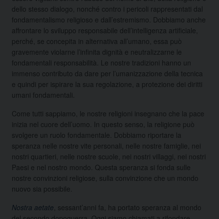
dello stesso dialogo, nonché contro i pericoli rappresentati dal
fondamentalismo religioso e dall’estremismo. Dobbiamo anche
affrontare lo sviluppo responsabile dell’intelligenza artificiale,
perché, se concepita in alternativa all’umano, essa può
gravemente violarne l’infinita dignità e neutralizzarne le
fondamentali responsabilità. Le nostre tradizioni hanno un
immenso contributo da dare per l’umanizzazione della tecnica
e quindi per ispirare la sua regolazione, a protezione dei diritti
umani fondamentali.
Come tutti sappiamo, le nostre religioni insegnano che la pace
inizia nel cuore dell’uomo. In questo senso, la religione può
svolgere un ruolo fondamentale. Dobbiamo riportare la
speranza nelle nostre vite personali, nelle nostre famiglie, nei
nostri quartieri, nelle nostre scuole, nei nostri villaggi, nei nostri
Paesi e nel nostro mondo. Questa speranza si fonda sulle
nostre convinzioni religiose, sulla convinzione che un mondo
nuovo sia possibile.
Nostra aetate
, sessant’anni fa, ha portato speranza al mondo
del secondo dopoguerra. Oggi siamo chiamati a rifondare