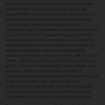
In particolare, non va dimenticato che il primo orientamento
di
Nostra aetate
fu verso il mondo ebraico, con cui
San
Giovanni XXIII
intese rifondare il rapporto originario. Per la
prima volta nella storia della Chiesa doveva così prendere
forma un trattato dottrinale sulle radici ebraiche del
cristianesimo, che sul piano biblico e teologico rappresentasse
un punto di non ritorno. «Il popolo del Nuovo Testamento è
spiritualmente legato con la stirpe di Abramo. La Chiesa di
Cristo infatti riconosce che gli inizi della sua fede e della sua
elezione si trovano già, secondo il mistero divino della
salvezza, nei patriarchi, in Mosè e nei profeti» (
NA
, 4). Così, la
Chiesa, «memore del patrimonio che essa ha in comune con
gli Ebrei, e spinta non da motivi politici, ma da religiosa carità
evangelica, deplora gli odi, le persecuzioni e tutte le
manifestazioni dell’antisemitismo dirette contro gli Ebrei in ogni
tempo e da chiunque» (
ibid
.). Da allora, tutti i miei
predecessori hanno condannato l’antisemitismo con parole
chiare. E così anch’io confermo che la Chiesa non tollera
l’antisemitismo e lo combatte, a motivo del Vangelo stesso.