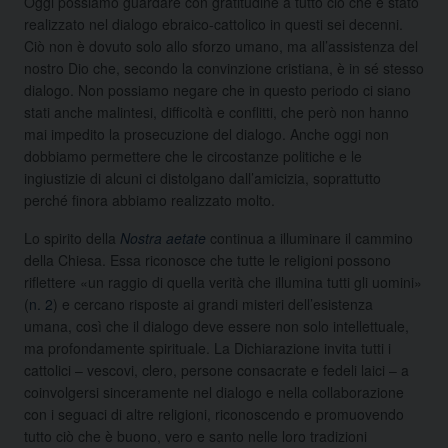
Oggi possiamo guardare con gratitudine a tutto ciò che è stato
realizzato nel dialogo ebraico-cattolico in questi sei decenni.
Ciò non è dovuto solo allo sforzo umano, ma all’assistenza del
nostro Dio che, secondo la convinzione cristiana, è in sé stesso
dialogo. Non possiamo negare che in questo periodo ci siano
stati anche malintesi, difficoltà e conflitti, che però non hanno
mai impedito la prosecuzione del dialogo. Anche oggi non
dobbiamo permettere che le circostanze politiche e le
ingiustizie di alcuni ci distolgano dall’amicizia, soprattutto
perché finora abbiamo realizzato molto.
Lo spirito della
Nostra aetate
continua a illuminare il cammino
della Chiesa. Essa riconosce che tutte le religioni possono
riflettere «un raggio di quella verità che illumina tutti gli uomini»
(
n. 2
) e cercano risposte ai grandi misteri dell’esistenza
umana, così che il dialogo deve essere non solo intellettuale,
ma profondamente spirituale. La Dichiarazione invita tutti i
cattolici – vescovi, clero, persone consacrate e fedeli laici – a
coinvolgersi sinceramente nel dialogo e nella collaborazione
con i seguaci di altre religioni, riconoscendo e promuovendo
tutto ciò che è buono, vero e santo nelle loro tradizioni