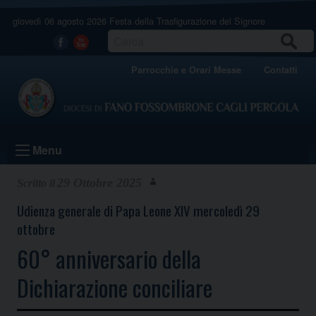
Skip
giovedì 06 agosto 2026
Festa della Trasfigurazione del Signore
to
content
CERCA
Facebook
Youtube
Parrocchie e Orari Messe
Contatti
Menu
29 Ottobre 2025
Udienza generale di Papa Leone XIV mercoledì 29
ottobre
60° anniversario della
Dichiarazione conciliare