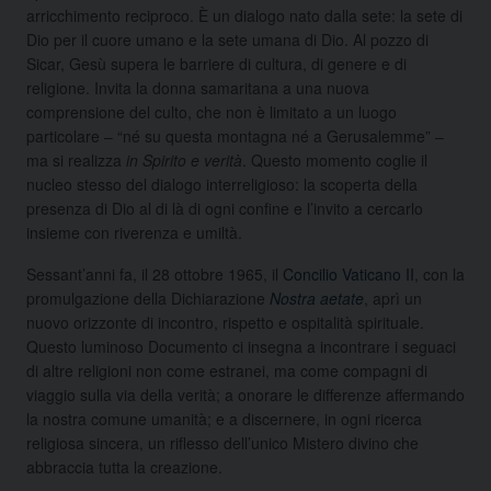
arricchimento reciproco. È un dialogo nato dalla sete: la sete di
Dio per il cuore umano e la sete umana di Dio. Al pozzo di
Sicar, Gesù supera le barriere di cultura, di genere e di
religione. Invita la donna samaritana a una nuova
comprensione del culto, che non è limitato a un luogo
particolare – “né su questa montagna né a Gerusalemme” –
ma si realizza
in Spirito e verità
. Questo momento coglie il
nucleo stesso del dialogo interreligioso: la scoperta della
presenza di Dio al di là di ogni confine e l’invito a cercarlo
insieme con riverenza e umiltà.
Sessant’anni fa, il 28 ottobre 1965, il
Concilio Vaticano II
, con la
promulgazione della Dichiarazione
Nostra aetate
, aprì un
nuovo orizzonte di incontro, rispetto e ospitalità spirituale.
Questo luminoso Documento ci insegna a incontrare i seguaci
di altre religioni non come estranei, ma come compagni di
viaggio sulla via della verità; a onorare le differenze affermando
la nostra comune umanità; e a discernere, in ogni ricerca
religiosa sincera, un riflesso dell’unico Mistero divino che
abbraccia tutta la creazione.