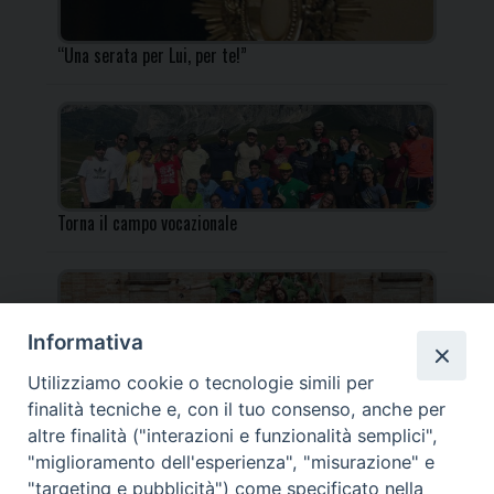
“Una serata per Lui, per te!”
Torna il campo vocazionale
Informativa
Utilizziamo cookie o tecnologie simili per
Torna il Campo Missionario Diocesano
finalità tecniche e, con il tuo consenso, anche per
altre finalità ("interazioni e funzionalità semplici",
"miglioramento dell'esperienza", "misurazione" e
"targeting e pubblicità") come specificato nella