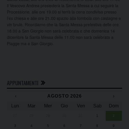
il Vescovo Andrea presiederà la Santa Messa a cui seguirà la
Processione, alle ore 19.00 si terrà la cena condivisa presso
l’ex chiesa e alle ore 21.00 spazio alla tombola con castagne e
vin brulè. Ricordiamo che la Santa Messa prefestiva delle ore
18.00 a San Giorgio non sarà celebrata e che domenica 14
dicembre la Santa Messa delle 11.00 non sarà celebrata a
Piagge ma a San Giorgio.
APPUNTAMENTI
‹
AGOSTO 2026
›
Lun
Mar
Mer
Gio
Ven
Sab
Dom
27
28
29
30
31
1
2
Un
25
3
4
5
6
7
8
9
1
Sa