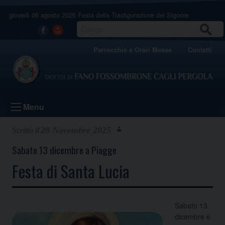
Skip
giovedì 06 agosto 2026
Festa della Trasfigurazione del Signore
to
content
CERCA
Facebook
Youtube
Parrocchie e Orari Messe
Contatti
Menu
28 Novembre 2025
Sabato 13 dicembre a Piagge
Festa di Santa Lucia
Sabato 13
dicembre è