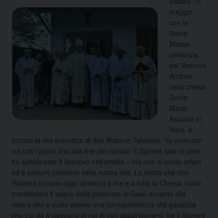
Sabato 16
maggio,
con la
Santa
Messa
celebrata
dal Vescovo
Andrea
nella chiesa
Santa
Maria
Assunta in
Naro, è
iniziata la vita eremitica di don Roberto Talamelli.
“
Io sono con
voi tutti i giorni fino alla fine del mondo
. Il Signore sale in cielo –
ha sottolineato il Vescovo nell’omelia – ma non ci lascia orfani
ed è sempre presente nella nostra vita. La scelta che don
Roberto compie oggi, dinnanzi a me e a tutta la Chiesa, vuole
manifestare il segno della presenza di Gesù accanto alla
nostra vita e vuole essere una corrispondenza alla garanzia
che Lui dà a ciascuno di noi di non abbandonarci. Se il Signore