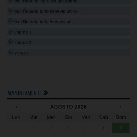
don Roberto ingresso abitazione
don Roberto torta benevenuto ok
don Roberto torta benevenuto
interno 1
interno 2
silenzio
APPUNTAMENTI
‹
AGOSTO 2026
›
Lun
Mar
Mer
Gio
Ven
Sab
Dom
27
28
29
30
31
1
2
Un
25