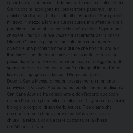
sacerdotale, i vari eremiti della nostra Diocesi e d’Italia, i frati di
Smirra che mi accolgono nel loro territorio pastorale, i miei
amici di Medjugorje, tutti gli abitanti di Abbadia di Naro poiché
mi trovo in mezzo a loro e a cui assicuro il mio affetto e la mia
preghiera. Una preghiera speciale sarà rivolta al Signore per
chiedere il dono di nuove vocazioni sacerdotali per la nostra
Diocesi. Ginocchia piegate, mani giunte e cuore aperto:
diventare una piccola fiammella di luce che non ha l’ardire di
illuminare il mondo, ma aiutare chi, nella notte, può fare un
passo dopo l’altro. L’eremo non è un luogo di villeggiatura, di
spensieratezza o di comodità, ma è un luogo di lotta, di duro
lavoro, di impegno assiduo per il Regno dei Cieli”.
Dopo la Santa Messa, prima di ritrovarsi per un momento
conviviale, il Vescovo Andrea ha benedetto l’eremo dedicato a
San Carlo Acutis e ha consegnato a don Roberto due segni
ovvero l’icona degli eremiti e la reliquia di 1° grado (i resti fisici,
biologici o corporei di san Carlo Acutis). Ricordiamo che
qualora l’eremo in futuro per vari motivi dovesse essere
chiuso, la reliquia dovrà essere custodita nella chiesa
dell’Abbadia di Naro.