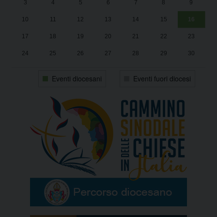
3
4
5
6
7
8
9
1
Sa
10
11
12
13
14
15
16
17
18
19
20
21
22
23
24
25
26
27
28
29
30
31
1
2
3
4
5
6
Eventi diocesani
Eventi fuori diocesi