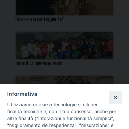
“Una serata per Lui, per te!”
Torna il campo vocazionale
Informativa
Utilizziamo cookie o tecnologie simili per
Torna il Campo Missionario Diocesano
finalità tecniche e, con il tuo consenso, anche per
altre finalità ("interazioni e funzionalità semplici",
"miglioramento dell'esperienza", "misurazione" e