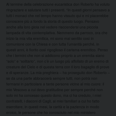
Al termine della celebrazione eucaristica don Roberto ha voluto
ringraziare e salutare tutti i presenti. “In questi giorni pensavo a
tutti i monaci che nel tempo hanno vissuto qui e mi piacerebbe
conoscere più a fondo la storia di questo luogo. Pensavo
anche alla loro gioia nel vedere riaccendersi una piccola
lampada di vita contemplativa. Nemmeno da parroco, ora che
inizio la mia vita eremitica, mi sono mai sentito così in
comunione con la Chiesa e con tutta l’umanità perché, in
questi anni, è fiorito così rigoglioso il carisma eremitico. Penso
che i termini che non si addicono proprio a un eremita siano
“solo” e “solitario”, non c’è un luogo più affollato di un eremo di
creature del Cielo e di questa terra con il loro bagaglio di prove
e di speranze. La mia preghiera – ha proseguito don Roberto –
se da una parte abbraccerà sempre tutti, non potrà non
fermarsi in particolare a tante persone vicine al mio cuore: il
mio Vescovo a cui devo gratitudine per sempre perché non
solo mi ha concesso questo dono, ma ci ha creduto, i miei
confratelli, i diaconi di Cagli, ai miei familiari a cui ho fatto
esercitare, in questi mesi, la carità e la pazienza in modo
eroico, le persone che ho conosciuto nel mio ministero