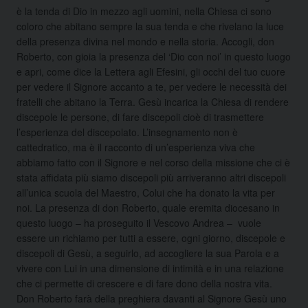
è la tenda di Dio in mezzo agli uomini, nella Chiesa ci sono
coloro che abitano sempre la sua tenda e che rivelano la luce
della presenza divina nel mondo e nella storia. Accogli, don
Roberto, con gioia la presenza del ‘Dio con noi’ in questo luogo
e apri, come dice la Lettera agli Efesini, gli occhi del tuo cuore
per vedere il Signore accanto a te, per vedere le necessità dei
fratelli che abitano la Terra. Gesù incarica la Chiesa di rendere
discepole le persone, di fare discepoli cioè di trasmettere
l’esperienza del discepolato. L’insegnamento non è
cattedratico, ma è il racconto di un’esperienza viva che
abbiamo fatto con il Signore e nel corso della missione che ci è
stata affidata più siamo discepoli più arriveranno altri discepoli
all’unica scuola del Maestro, Colui che ha donato la vita per
noi. La presenza di don Roberto, quale eremita diocesano in
questo luogo – ha proseguito il Vescovo Andrea – vuole
essere un richiamo per tutti a essere, ogni giorno, discepole e
discepoli di Gesù, a seguirlo, ad accogliere la sua Parola e a
vivere con Lui in una dimensione di intimità e in una relazione
che ci permette di crescere e di fare dono della nostra vita.
Don Roberto farà della preghiera davanti al Signore Gesù uno