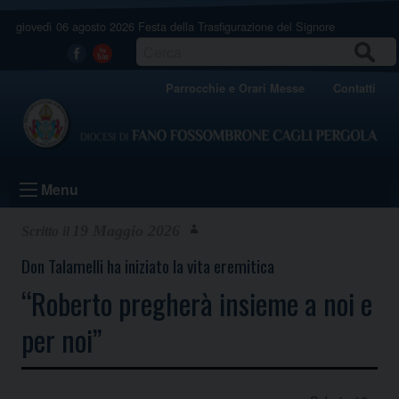
Skip
giovedì 06 agosto 2026
Festa della Trasfigurazione del Signore
to
content
CERCA
Facebook
Youtube
Parrocchie e Orari Messe
Contatti
Menu
19 Maggio 2026
Don Talamelli ha iniziato la vita eremitica
“Roberto pregherà insieme a noi e
per noi”