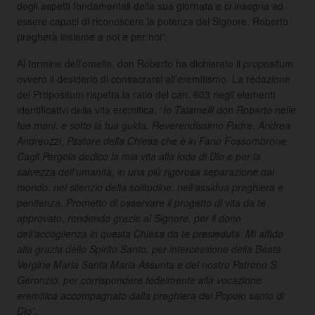
degli aspetti fondamentali della sua giornata e ci insegna ad
essere capaci di riconoscere la potenza del Signore. Roberto
pregherà insieme a noi e per noi”.
Al termine dell’omelia, don Roberto ha dichiarato il
propositum
ovvero il desiderio di consacrarsi all’eremitismo. La redazione
del Propositum rispetta la ratio del can. 603 negli elementi
identificativi della vita eremitica. “
Io Talamelli don Roberto nelle
tue mani, e sotto la tua guida, Reverendissimo Padre, Andrea
Andreozzi, Pastore della Chiesa che è in Fano Fossombrone
Cagli Pergola dedico la mia vita alla lode di Dio e per la
salvezza dell’umanità, in una più rigorosa separazione dal
mondo, nel silenzio della solitudine, nell’assidua preghiera e
penitenza. Prometto di osservare il progetto di vita da te
approvato, rendendo grazie al Signore, per il dono
dell’accoglienza in questa Chiesa da te presieduta. Mi affido
alla grazia dello Spirito Santo, per intercessione della Beata
Vergine Maria Santa Maria Assunta e del nostro Patrono S.
Geronzio, per corrispondere fedelmente alla vocazione
eremitica accompagnato dalla preghiera del Popolo santo di
Dio
”.