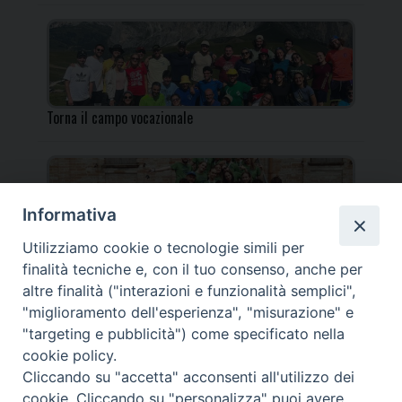
Torna il campo vocazionale
Informativa
Utilizziamo cookie o tecnologie simili per
Torna il Campo Missionario Diocesano
finalità tecniche e, con il tuo consenso, anche per
altre finalità ("interazioni e funzionalità semplici",
"miglioramento dell'esperienza", "misurazione" e
"targeting e pubblicità") come specificato nella
cookie policy.
_____________________________________________________
Cliccando su "accetta" acconsenti all'utilizzo dei
_____________________________
cookie. Cliccando su "personalizza" puoi avere