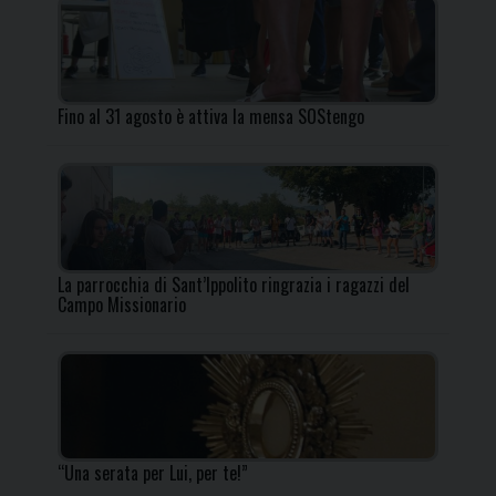
Fino al 31 agosto è attiva la mensa SOStengo
La parrocchia di Sant’Ippolito ringrazia i ragazzi del
Campo Missionario
“Una serata per Lui, per te!”