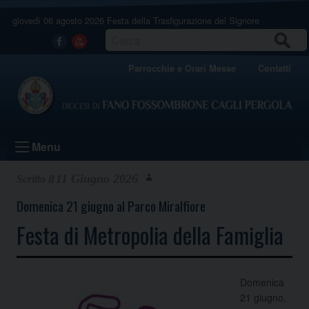
Skip
giovedì 06 agosto 2026
Festa della Trasfigurazione del Signore
to
content
CERCA
Facebook
Youtube
Parrocchie e Orari Messe
Contatti
Menu
11 Giugno 2026
Domenica 21 giugno al Parco Miralfiore
Festa di Metropolia della Famiglia
Domenica
21 giugno,