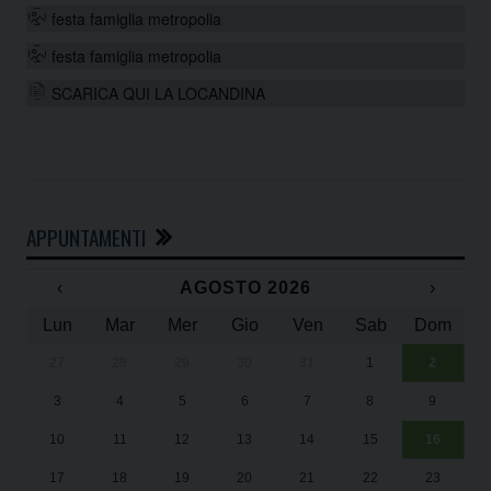
festa famiglia metropolia
festa famiglia metropolia
SCARICA QUI LA LOCANDINA
APPUNTAMENTI
‹
AGOSTO 2026
›
Lun
Mar
Mer
Gio
Ven
Sab
Dom
27
28
29
30
31
1
2
Un
25
3
4
5
6
7
8
9
1
Sa
10
11
12
13
14
15
16
17
18
19
20
21
22
23