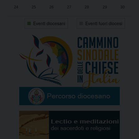
24
25
26
27
28
29
30
31
1
2
3
4
5
6
Eventi diocesani
Eventi fuori diocesi