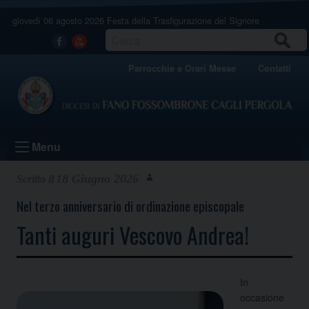
Skip
giovedì 06 agosto 2026
Festa della Trasfigurazione del Signore
to
content
CERCA
Facebook
Youtube
Parrocchie e Orari Messe
Contatti
Menu
18 Giugno 2026
Nel terzo anniversario di ordinazione episcopale
Tanti auguri Vescovo Andrea!
In
occasione