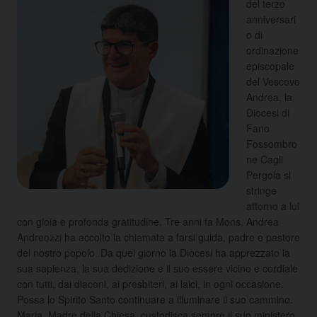
del terzo
anniversari
o di
ordinazione
episcopale
del Vescovo
Andrea, la
Diocesi di
Fano
Fossombro
ne Cagli
Pergola si
stringe
attorno a lui
con gioia e profonda gratitudine. Tre anni fa Mons. Andrea
Andreozzi ha accolto la chiamata a farsi guida, padre e pastore
del nostro popolo. Da quel giorno la Diocesi ha apprezzato la
sua sapienza, la sua dedizione e il suo essere vicino e cordiale
con tutti, dai diaconi, ai presbiteri, ai laici, in ogni occasione.
Possa lo Spirito Santo continuare a illuminare il suo cammino.
Maria, Madre della Chiesa, custodisca sempre il suo ministero