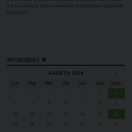
e la sua persona. Buon anniversario di ordinazione episcopale,
Eccellenza!
APPUNTAMENTI
‹
AGOSTO 2026
›
Lun
Mar
Mer
Gio
Ven
Sab
Dom
27
28
29
30
31
1
2
Un
25
3
4
5
6
7
8
9
1
Sa
10
11
12
13
14
15
16
17
18
19
20
21
22
23