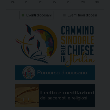
24
25
26
27
28
29
30
31
1
2
3
4
5
6
Eventi diocesani
Eventi fuori diocesi