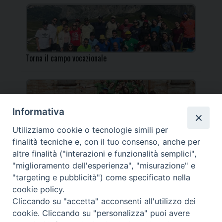
Torna il campo vocazionale
Informativa
Utilizziamo cookie o tecnologie simili per
Torna il Campo Missionario Diocesano
finalità tecniche e, con il tuo consenso, anche per
altre finalità ("interazioni e funzionalità semplici",
"miglioramento dell'esperienza", "misurazione" e
"targeting e pubblicità") come specificato nella
cookie policy.
_____________________________________________________
Cliccando su "accetta" acconsenti all'utilizzo dei
_____________________________
cookie. Cliccando su "personalizza" puoi avere
DIOCESI DI FANO FOSSOMBRONE CAGLI PERGOLA | Via Roma,