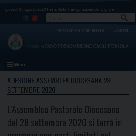
Skip
giovedì 06 agosto 2026
Festa della Trasfigurazione del Signore
to
content
CERCA
Facebook
Youtube
Parrocchie e Orari Messe
Contatti
Menu
ADESIONE ASSEMBLEA DIOCESANA 28
SETTEMBRE 2020
L’Assemblea Pastorale Diocesana
del 28 settembre 2020 si terrà in
presenza con posti limitati nel