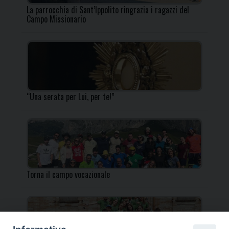
La parrocchia di Sant’Ippolito ringrazia i ragazzi del
Campo Missionario
“Una serata per Lui, per te!”
Torna il campo vocazionale