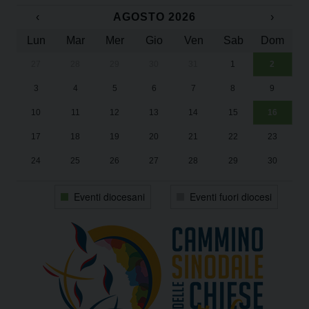
‹
AGOSTO 2026
›
Lun
Mar
Mer
Gio
Ven
Sab
Dom
27
28
29
30
31
1
2
Un
25
3
4
5
6
7
8
9
1
Sa
10
11
12
13
14
15
16
17
18
19
20
21
22
23
24
25
26
27
28
29
30
31
1
2
3
4
5
6
Eventi diocesani
Eventi fuori diocesi