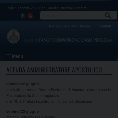
Skip
lunedì 10 agosto 2026
San Lorenzo, diacono e martire
to
content
CERCA
Facebook
Youtube
Parrocchie e Orari Messe
Contatti
Menu
AGENDA AMMINISTRATORE APOSTOLICO
giovedì 22 giugno
ore 9.30, presso il Centro Pastorale di Ancona incontro con la
Pastorale della Salute regionale
ore 18, al Prelato incontro con la Caritas Diocesana
venerdì 23 giugno
mattino, udienze in Episcopio