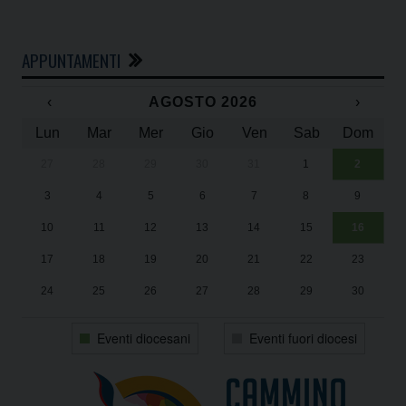
APPUNTAMENTI
‹
AGOSTO 2026
›
Lun
Mar
Mer
Gio
Ven
Sab
Dom
27
28
29
30
31
1
2
Un
25
3
4
5
6
7
8
9
1
Sa
10
11
12
13
14
15
16
17
18
19
20
21
22
23
24
25
26
27
28
29
30
31
1
2
3
4
5
6
Eventi diocesani
Eventi fuori diocesi