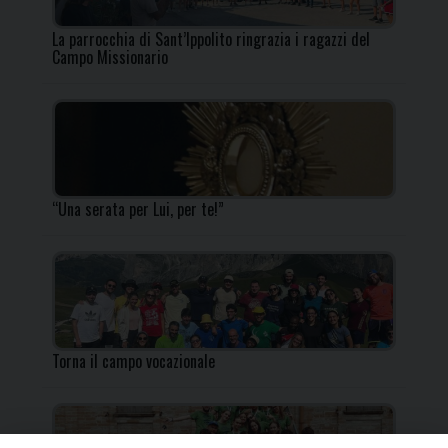
La parrocchia di Sant’Ippolito ringrazia i ragazzi del
Campo Missionario
“Una serata per Lui, per te!”
Torna il campo vocazionale