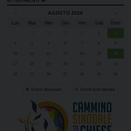
‹
AGOSTO 2026
›
Lun
Mar
Mer
Gio
Ven
Sab
Dom
27
28
29
30
31
1
2
Un
25
3
4
5
6
7
8
9
1
Sa
10
11
12
13
14
15
16
17
18
19
20
21
22
23
24
25
26
27
28
29
30
31
1
2
3
4
5
6
Eventi diocesani
Eventi fuori diocesi