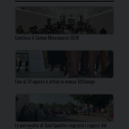
Concluso il Campo Missionario 2026
Fino al 31 agosto è attiva la mensa SOStengo
La parrocchia di Sant’Ippolito ringrazia i ragazzi del