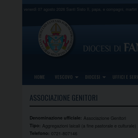
Skip
venerdì 07 agosto 2026
Santi Sisto II, papa, e compagni, martiri
to
content
HOME
VESCOVO
DIOCESI
UFFICI E SERV
ASSOCIAZIONE GENITORI
Denominazione ufficiale:
Associazione Genitori
Tipo:
Aggregazioni laicali (a fine pastorale e culturale)
Telefono:
0721-807146