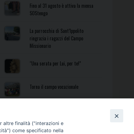
Fino al 31 agosto è attiva la mensa
SOStengo
La parrocchia di Sant’Ippolito
ringrazia i ragazzi del Campo
Missionario
“Una serata per Lui, per te!”
Torna il campo vocazionale
Torna il Campo Missionario
Diocesano
altre finalità ("interazioni e
cità") come specificato nella