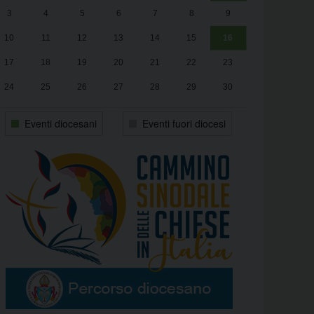
3
4
5
6
7
8
9
alle
Luca Santini
13:00
10
11
12
13
14
15
16
17
18
19
20
21
22
23
24
25
26
27
28
29
30
31
1
2
3
4
5
6
Eventi diocesani
Eventi fuori diocesi