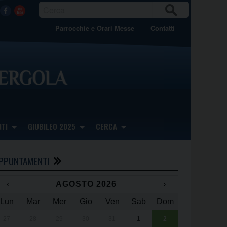
CER
Facebook
Youtube
CA
Parrocchie e Orari Messe
Contatti
TI
GIUBILEO 2025
CERCA
PPUNTAMENTI
‹
AGOSTO 2026
›
Lun
Mar
Mer
Gio
Ven
Sab
Dom
x
x
27
28
29
30
31
1
2
Una giornata 
25° anniversa