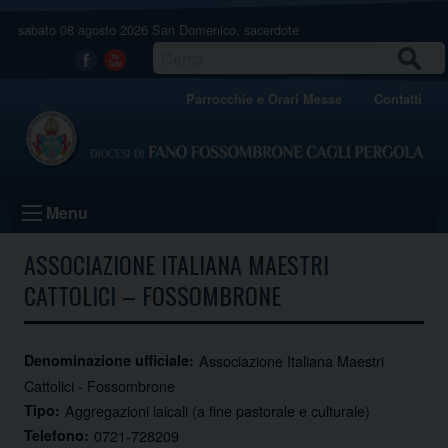
Skip
sabato 08 agosto 2026
San Domenico, sacerdote
to
content
CERCA
Facebook
Youtube
Parrocchie e Orari Messe
Contatti
Menu
ASSOCIAZIONE ITALIANA MAESTRI
CATTOLICI – FOSSOMBRONE
Denominazione ufficiale:
Associazione Italiana Maestri
Cattolici - Fossombrone
Tipo:
Aggregazioni laicali (a fine pastorale e culturale)
Telefono:
0721-728209