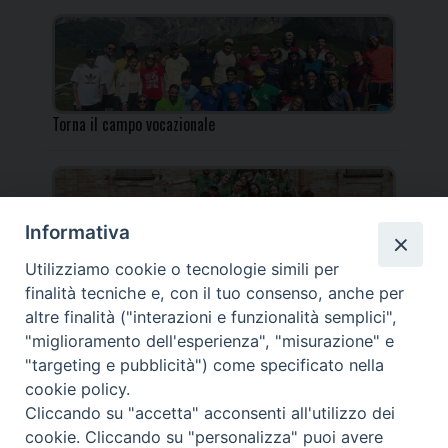
Torna il campo vocazionale
Informativa
Utilizziamo cookie o tecnologie simili per
Torna il Campo Missionario Diocesano
finalità tecniche e, con il tuo consenso, anche per
altre finalità ("interazioni e funzionalità semplici",
"miglioramento dell'esperienza", "misurazione" e
"targeting e pubblicità") come specificato nella
cookie policy.
_____________________________________________________
Cliccando su "accetta" acconsenti all'utilizzo dei
_____________________________
cookie. Cliccando su "personalizza" puoi avere