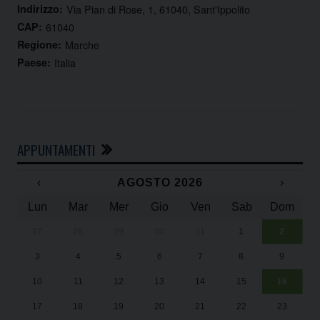
Indirizzo:
Via Pian di Rose, 1, 61040, Sant'Ippolito
CAP:
61040
Regione:
Marche
Paese:
Italia
APPUNTAMENTI
‹
AGOSTO 2026
›
Lun
Mar
Mer
Gio
Ven
Sab
Dom
27
28
29
30
31
1
2
Un
25
3
4
5
6
7
8
9
1
Sa
10
11
12
13
14
15
16
17
18
19
20
21
22
23