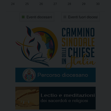
24
25
26
27
28
29
30
31
1
2
3
4
5
6
Eventi diocesani
Eventi fuori diocesi