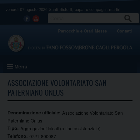
Skip
venerdì 07 agosto 2026
Santi Sisto II, papa, e compagni, martiri
to
content
CERCA
Facebook
Youtube
Parrocchie e Orari Messe
Contatti
Menu
ASSOCIAZIONE VOLONTARIATO SAN
PATERNIANO ONLUS
Denominazione ufficiale:
Associazione Volontariato San
Paterniano Onlus
Tipo:
Aggregazioni laicali (a fine assistenziale)
Telefono:
0721-800087