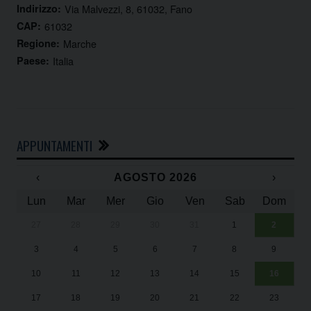
Indirizzo:
Via Malvezzi, 8, 61032, Fano
CAP:
61032
Regione:
Marche
Paese:
Italia
APPUNTAMENTI
‹
AGOSTO 2026
›
Lun
Mar
Mer
Gio
Ven
Sab
Dom
27
28
29
30
31
1
2
Un
25
3
4
5
6
7
8
9
1
Sa
10
11
12
13
14
15
16
17
18
19
20
21
22
23