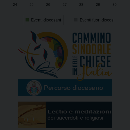
24
25
26
27
28
29
30
31
1
2
3
4
5
6
Eventi diocesani
Eventi fuori diocesi