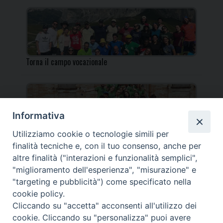
Torna il campo vocazionale
Informativa
Utilizziamo cookie o tecnologie simili per
Torna il Campo Missionario Diocesano
finalità tecniche e, con il tuo consenso, anche per
altre finalità ("interazioni e funzionalità semplici",
"miglioramento dell'esperienza", "misurazione" e
"targeting e pubblicità") come specificato nella
cookie policy.
_____________________________________________________
Cliccando su "accetta" acconsenti all'utilizzo dei
_____________________________
cookie. Cliccando su "personalizza" puoi avere