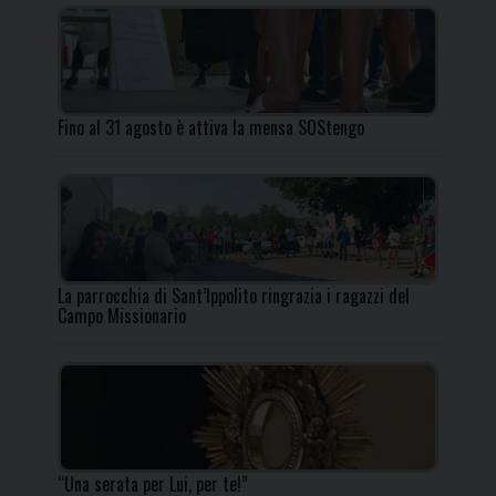
Fino al 31 agosto è attiva la mensa SOStengo
La parrocchia di Sant’Ippolito ringrazia i ragazzi del
Campo Missionario
“Una serata per Lui, per te!”