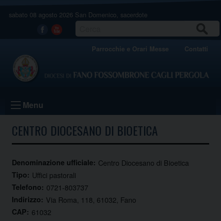
Skip
sabato 08 agosto 2026
San Domenico, sacerdote
to
content
CERCA
Facebook
Youtube
Parrocchie e Orari Messe
Contatti
Menu
CENTRO DIOCESANO DI BIOETICA
Denominazione ufficiale:
Centro Diocesano di Bioetica
Tipo:
Uffici pastorali
Telefono:
0721-803737
Indirizzo:
Via Roma, 118, 61032, Fano
CAP:
61032