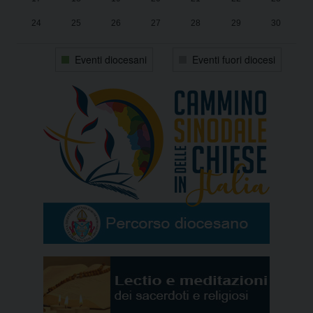
24
25
26
27
28
29
30
31
1
2
3
4
5
6
Eventi diocesani
Eventi fuori diocesi