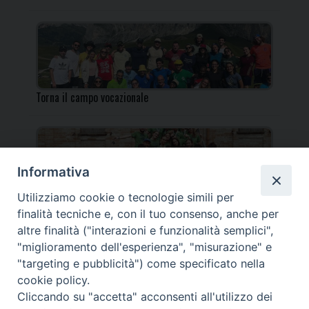
Torna il campo vocazionale
Informativa
Utilizziamo cookie o tecnologie simili per
Torna il Campo Missionario Diocesano
finalità tecniche e, con il tuo consenso, anche per
altre finalità ("interazioni e funzionalità semplici",
"miglioramento dell'esperienza", "misurazione" e
"targeting e pubblicità") come specificato nella
cookie policy.
_____________________________________________________
Cliccando su "accetta" acconsenti all'utilizzo dei
_____________________________