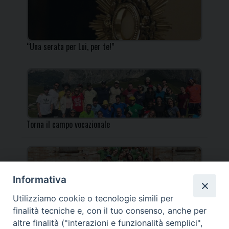
“Una serata per Lui, per te!”
Torna il campo vocazionale
Informativa
Utilizziamo cookie o tecnologie simili per
Torna il Campo Missionario Diocesano
finalità tecniche e, con il tuo consenso, anche per
altre finalità ("interazioni e funzionalità semplici",