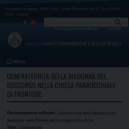
Skip
domenica 09 agosto 2026
Santa Teresa Benedetta della Croce (Edith)
to
Stein, vergine
content
CERCA
Facebook
Youtube
Parrocchie e Orari Messe
Contatti
Menu
CONFRATERNITA DELLA MADONNA DEL
SOCCORSO NELLA CHIESA PARROCCHIALE
DI FRONTONE
Denominazione ufficiale:
Confraternita della Madonna del
Soccorso nella Chiesa parrocchiale di Frontone
Tipo:
Confraternite