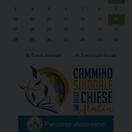
Un
25
3
4
5
6
7
8
9
1
Sa
10
11
12
13
14
15
16
17
18
19
20
21
22
23
24
25
26
27
28
29
30
31
1
2
3
4
5
6
Eventi diocesani
Eventi fuori diocesi