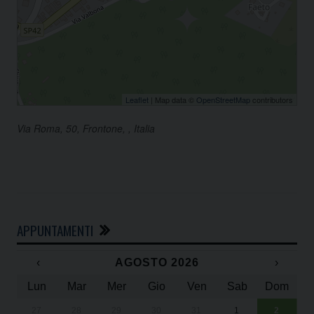
Leaflet
| Map data ©
OpenStreetMap
contributors
Via Roma, 50, Frontone, , Italia
APPUNTAMENTI
‹
AGOSTO 2026
›
Lun
Mar
Mer
Gio
Ven
Sab
Dom
27
28
29
30
31
1
2