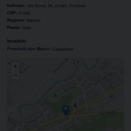
Indirizzo:
Via Roma, 50, 61040, Frontone
CAP:
61040
Regione:
Marche
Paese:
Italia
Incarichi
Presciutti don Marco
: Cappellano
Confraternita della Madonna del Soccorso nella Chiesa parrocchiale di
+
Frontone
−