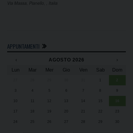
Via Massa, Pianello, , Italia
APPUNTAMENTI
‹
AGOSTO 2026
›
Lun
Mar
Mer
Gio
Ven
Sab
Dom
27
28
29
30
31
1
2
Un
25
3
4
5
6
7
8
9
1
Sa
10
11
12
13
14
15
16
17
18
19
20
21
22
23
24
25
26
27
28
29
30
31
1
2
3
4
5
6