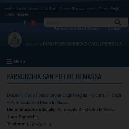
Skip
domenica 09 agosto 2026
Santa Teresa Benedetta della Croce (Edith)
to
Stein, vergine
content
CERCA
Facebook
Youtube
Parrocchie e Orari Messe
Contatti
Menu
PARROCCHIA SAN PIETRO IN MASSA
Diocesi di Fano Fossombrone Cagli Pergola
»
Vicaria 4 - Cagli
»
Parrocchia San Pietro in Massa
Denominazione ufficiale:
Parrocchia San Pietro in Massa
Tipo:
Parrocchia
Telefono:
0721-785112