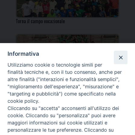
Torna il campo vocazionale
Informativa
Utilizziamo cookie o tecnologie simili per
Torna il Campo Missionario Diocesano
finalità tecniche e, con il tuo consenso, anche per
altre finalità ("interazioni e funzionalità semplici",
"miglioramento dell'esperienza", "misurazione" e
"targeting e pubblicità") come specificato nella
cookie policy.
_____________________________________________________
Cliccando su "accetta" acconsenti all'utilizzo dei
_____________________________
cookie. Cliccando su "personalizza" puoi avere
DIOCESI DI FANO FOSSOMBRONE CAGLI PERGOLA | Via Roma,
maggiori informazioni sui cookie utilizzati e
118 - 61032 FANO (PU) |
personalizzare le tue preferenze. Cliccando su
Tel. 0721 803737 o 826044 | Cod. Fiscale 90003900413