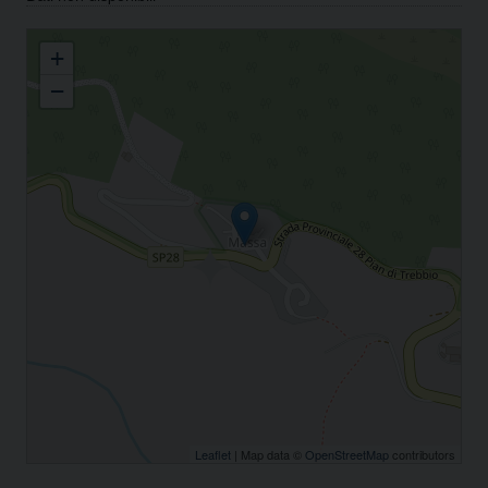
Parrocchia San Pietro in Massa
+
−
Leaflet
| Map data ©
OpenStreetMap
contributors