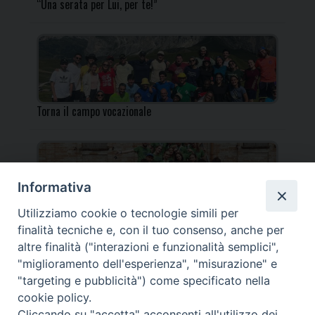
“Una serata per Lui, per te!”
Torna il campo vocazionale
Informativa
Utilizziamo cookie o tecnologie simili per
Torna il Campo Missionario Diocesano
finalità tecniche e, con il tuo consenso, anche per
altre finalità ("interazioni e funzionalità semplici",
"miglioramento dell'esperienza", "misurazione" e
"targeting e pubblicità") come specificato nella
cookie policy.
_____________________________________________________
Cliccando su "accetta" acconsenti all'utilizzo dei