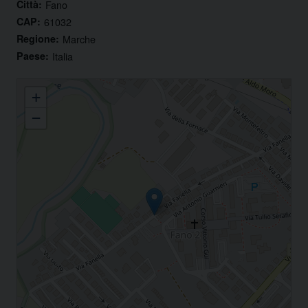
Città:
Fano
CAP:
61032
Regione:
Marche
Paese:
Italia
Fondazione Caritas Fano Onlus in Fano
+
−