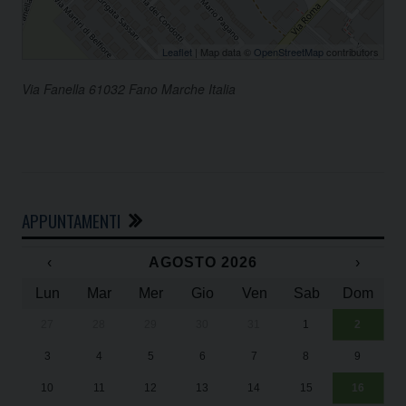
Leaflet
| Map data ©
OpenStreetMap
contributors
Via Fanella 61032 Fano Marche Italia
APPUNTAMENTI
‹
AGOSTO 2026
›
Lun
Mar
Mer
Gio
Ven
Sab
Dom
27
28
29
30
31
1
2
Un
25
3
4
5
6
7
8
9
1
Sa
10
11
12
13
14
15
16