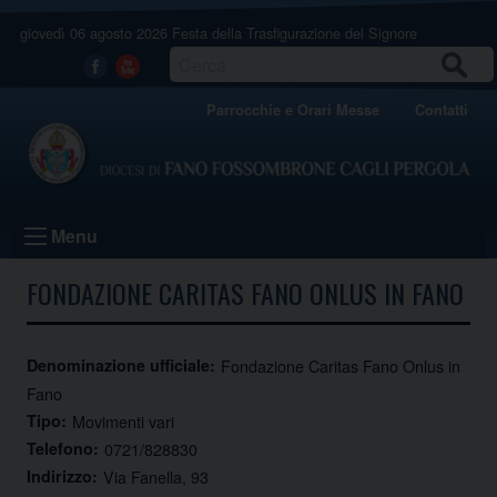
Skip
giovedì 06 agosto 2026
Festa della Trasfigurazione del Signore
to
content
CERCA
Facebook
Youtube
Parrocchie e Orari Messe
Contatti
Menu
FONDAZIONE CARITAS FANO ONLUS IN FANO
Denominazione ufficiale:
Fondazione Caritas Fano Onlus in
Fano
Tipo:
Movimenti vari
Telefono:
0721/828830
Indirizzo:
Via Fanella, 93