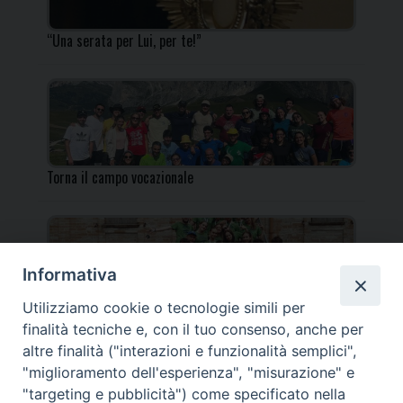
“Una serata per Lui, per te!”
Torna il campo vocazionale
Informativa
Utilizziamo cookie o tecnologie simili per
Torna il Campo Missionario Diocesano
finalità tecniche e, con il tuo consenso, anche per
altre finalità ("interazioni e funzionalità semplici",
"miglioramento dell'esperienza", "misurazione" e
"targeting e pubblicità") come specificato nella