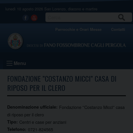
Skip
lunedì 10 agosto 2026
San Lorenzo, diacono e martire
to
content
CERCA
Facebook
Youtube
Parrocchie e Orari Messe
Contatti
Menu
FONDAZIONE ”COSTANZO MICCI” CASA DI
RIPOSO PER IL CLERO
Denominazione ufficiale:
Fondazione ''Costanzo Micci'' casa
di riposo per il clero
Tipo:
Centri e case per anziani
Telefono:
0721-824565