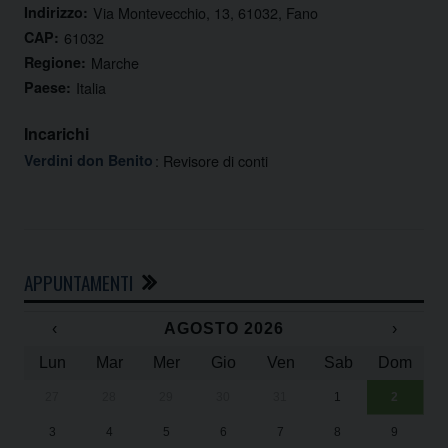
Indirizzo:
Via Montevecchio, 13, 61032, Fano
CAP:
61032
Regione:
Marche
Paese:
Italia
Incarichi
Verdini don Benito
: Revisore di conti
APPUNTAMENTI
‹
AGOSTO 2026
›
Lun
Mar
Mer
Gio
Ven
Sab
Dom
27
28
29
30
31
1
2
Un
25
3
4
5
6
7
8
9
1
Sa