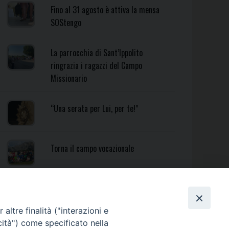
Fino al 31 agosto è attiva la mensa
SOStengo
La parrocchia di Sant’Ippolito
ringrazia i ragazzi del Campo
Missionario
“Una serata per Lui, per te!”
Torna il campo vocazionale
Torna il Campo Missionario
Diocesano
altre finalità ("interazioni e
cità") come specificato nella