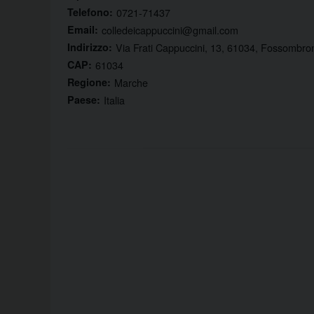
Telefono:
0721-71437
Email:
colledeicappuccini@gmail.com
Indirizzo:
Via Frati Cappuccini, 13, 61034, Fossombro
CAP:
61034
Regione:
Marche
Paese:
Italia