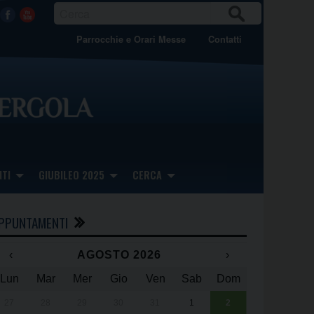
CER
Facebook
Youtube
CA
Parrocchie e Orari Messe
Contatti
TI
GIUBILEO 2025
CERCA
PPUNTAMENTI
‹
AGOSTO 2026
›
Lun
Mar
Mer
Gio
Ven
Sab
Dom
x
x
27
28
29
30
31
1
2
Una giornata 
25° anniversa