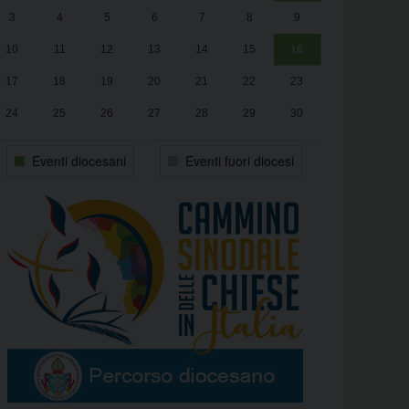
3
4
5
6
7
8
9
alle
Luca Santini
13:00
10
11
12
13
14
15
16
17
18
19
20
21
22
23
24
25
26
27
28
29
30
31
1
2
3
4
5
6
Eventi diocesani
Eventi fuori diocesi