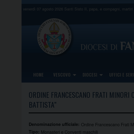
Skip
venerdì 07 agosto 2026
Santi Sisto II, papa, e compagni, martiri
to
content
HOME
VESCOVO
DIOCESI
UFFICI E SERV
ORDINE FRANCESCANO FRATI MINORI 
BATTISTA”
Denominazione ufficiale:
Ordine Francescano Frati Mi
Tipo:
Monasteri e Conventi maschili