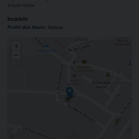
singolo fedele.
Incarichi
Profiri don Sauro
: Rettore
Santuario Santissimo Crocifisso
+
−