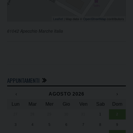
Leaflet
| Map data ©
OpenStreetMap
contributors
61042 Apecchio Marche Italia
APPUNTAMENTI
‹
AGOSTO 2026
›
Lun
Mar
Mer
Gio
Ven
Sab
Dom
27
28
29
30
31
1
2
Un
25
3
4
5
6
7
8
9
1
Sa