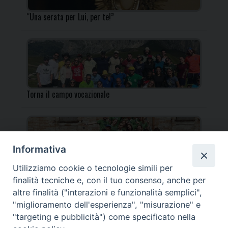
“Una serata per Lui, per te!”
Torna il campo vocazionale
Informativa
Utilizziamo cookie o tecnologie simili per
Torna il Campo Missionario Diocesano
finalità tecniche e, con il tuo consenso, anche per
altre finalità ("interazioni e funzionalità semplici",
"miglioramento dell'esperienza", "misurazione" e
"targeting e pubblicità") come specificato nella