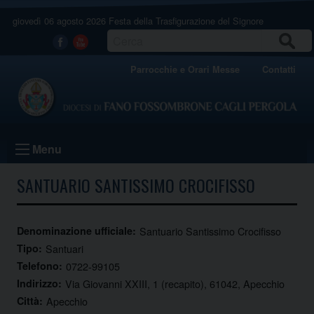
Skip
giovedì 06 agosto 2026
Festa della Trasfigurazione del Signore
to
content
CERCA
Facebook
Youtube
Parrocchie e Orari Messe
Contatti
Menu
SANTUARIO SANTISSIMO CROCIFISSO
Denominazione ufficiale:
Santuario Santissimo Crocifisso
Tipo:
Santuari
Telefono:
0722-99105
Indirizzo:
Via Giovanni XXIII, 1 (recapito), 61042, Apecchio
Città:
Apecchio