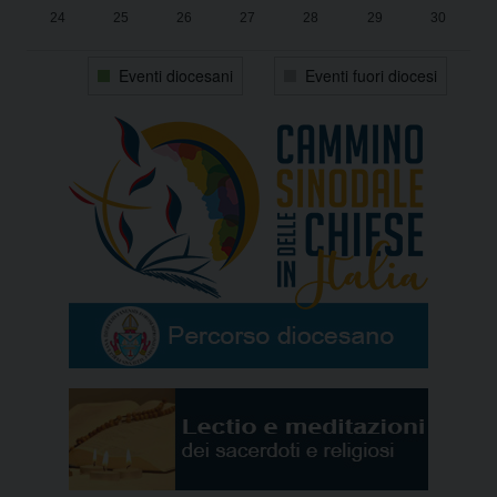
24
25
26
27
28
29
30
31
1
2
3
4
5
6
Eventi diocesani
Eventi fuori diocesi