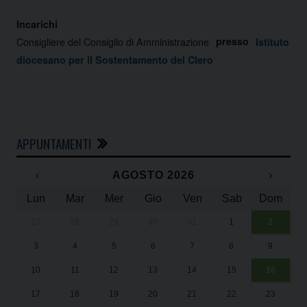
Incarichi
Consigliere del Consiglio di Amministrazione
presso
Istituto
diocesano per il Sostentamento del Clero
APPUNTAMENTI
‹
AGOSTO 2026
›
Lun
Mar
Mer
Gio
Ven
Sab
Dom
27
28
29
30
31
1
2
Un
25
3
4
5
6
7
8
9
1
Sa
10
11
12
13
14
15
16
17
18
19
20
21
22
23