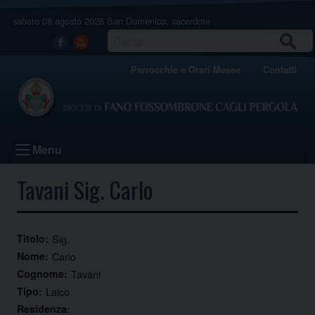
Skip
sabato 08 agosto 2026
San Domenico, sacerdote
to
content
CERCA
Facebook
Youtube
Parrocchie e Orari Messe
Contatti
Menu
Tavani Sig. Carlo
Titolo:
Sig.
Nome:
Carlo
Cognome:
Tavani
Tipo:
Laico
Residenza: