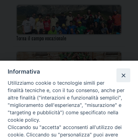
Torna il campo vocazionale
Informativa
Utilizziamo cookie o tecnologie simili per
Torna il Campo Missionario Diocesano
finalità tecniche e, con il tuo consenso, anche per
altre finalità ("interazioni e funzionalità semplici",
"miglioramento dell'esperienza", "misurazione" e
"targeting e pubblicità") come specificato nella
cookie policy.
_____________________________________________________
Cliccando su "accetta" acconsenti all'utilizzo dei
_____________________________
cookie. Cliccando su "personalizza" puoi avere