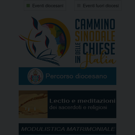
31
1
2
3
4
5
6
Eventi diocesani
Eventi fuori diocesi