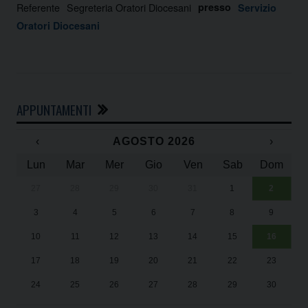
Referente
Segreteria Oratori Diocesani
presso
Servizio
Oratori Diocesani
APPUNTAMENTI
‹
AGOSTO 2026
›
Lun
Mar
Mer
Gio
Ven
Sab
Dom
27
28
29
30
31
1
2
Un
25
3
4
5
6
7
8
9
1
Sa
10
11
12
13
14
15
16
17
18
19
20
21
22
23
24
25
26
27
28
29
30