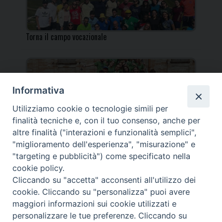
Torna il campo vocazionale
Informativa
Utilizziamo cookie o tecnologie simili per
Torna il Campo Missionario Diocesano
finalità tecniche e, con il tuo consenso, anche per
altre finalità ("interazioni e funzionalità semplici",
"miglioramento dell'esperienza", "misurazione" e
"targeting e pubblicità") come specificato nella
cookie policy.
_____________________________________________________
Cliccando su "accetta" acconsenti all'utilizzo dei
_____________________________
cookie. Cliccando su "personalizza" puoi avere
DIOCESI DI FANO FOSSOMBRONE CAGLI PERGOLA | Via Roma,
maggiori informazioni sui cookie utilizzati e
118 - 61032 FANO (PU) |
personalizzare le tue preferenze. Cliccando su
Tel. 0721 803737 o 826044 | Cod. Fiscale 90003900413