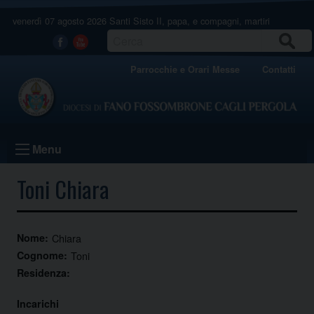
Skip
venerdì 07 agosto 2026
Santi Sisto II, papa, e compagni, martiri
to
content
CERCA
Facebook
Youtube
Parrocchie e Orari Messe
Contatti
Menu
Toni Chiara
Nome:
Chiara
Cognome:
Toni
Residenza:
Incarichi