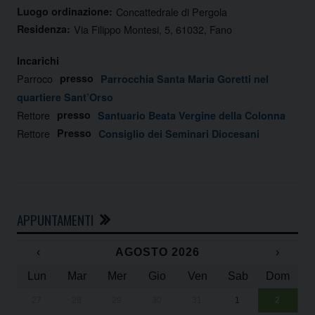
Luogo ordinazione:
Concattedrale di Pergola
Residenza:
Via Filippo Montesi, 5, 61032, Fano
Incarichi
Parroco
presso
Parrocchia Santa Maria Goretti nel
quartiere Sant’Orso
Rettore
presso
Santuario Beata Vergine della Colonna
Rettore
Presso
Consiglio dei Seminari Diocesani
APPUNTAMENTI
‹
AGOSTO 2026
›
Lun
Mar
Mer
Gio
Ven
Sab
Dom
27
28
29
30
31
1
2
Un
25