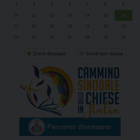
3
4
5
6
7
8
9
1
Sa
10
11
12
13
14
15
16
17
18
19
20
21
22
23
24
25
26
27
28
29
30
31
1
2
3
4
5
6
Eventi diocesani
Eventi fuori diocesi