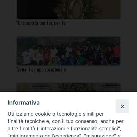
“Una serata per Lui, per te!”
Torna il campo vocazionale
Informativa
Utilizziamo cookie o tecnologie simili per
Torna il Campo Missionario Diocesano
finalità tecniche e, con il tuo consenso, anche per
altre finalità ("interazioni e funzionalità semplici",
"miglioramento dell'esperienza", "misurazione" e