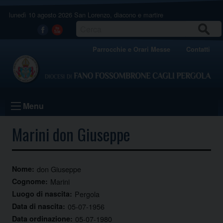
Skip
lunedì 10 agosto 2026
San Lorenzo, diacono e martire
to
content
CERCA
Facebook
Youtube
Parrocchie e Orari Messe
Contatti
Menu
Marini don Giuseppe
Nome:
don Giuseppe
Cognome:
Marini
Luogo di nascita:
Pergola
Data di nascita:
05-07-1956
Data ordinazione:
05-07-1980