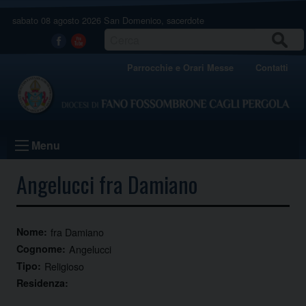
Skip
sabato 08 agosto 2026
San Domenico, sacerdote
to
content
CERCA
Facebook
Youtube
Parrocchie e Orari Messe
Contatti
Menu
Angelucci fra Damiano
Nome:
fra Damiano
Cognome:
Angelucci
Tipo:
Religioso
Residenza: