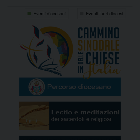
31
1
2
3
4
5
6
Eventi diocesani
Eventi fuori diocesi