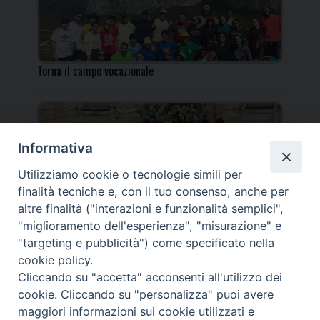
Torna il campo vocazionale
Informativa
Utilizziamo cookie o tecnologie simili per
Torna il Campo Missionario Diocesano
finalità tecniche e, con il tuo consenso, anche per
altre finalità ("interazioni e funzionalità semplici",
"miglioramento dell'esperienza", "misurazione" e
"targeting e pubblicità") come specificato nella
cookie policy.
_____________________________________________________
Cliccando su "accetta" acconsenti all'utilizzo dei
_____________________________
cookie. Cliccando su "personalizza" puoi avere
DIOCESI DI FANO FOSSOMBRONE CAGLI PERGOLA | Via Roma,
maggiori informazioni sui cookie utilizzati e
118 - 61032 FANO (PU) |