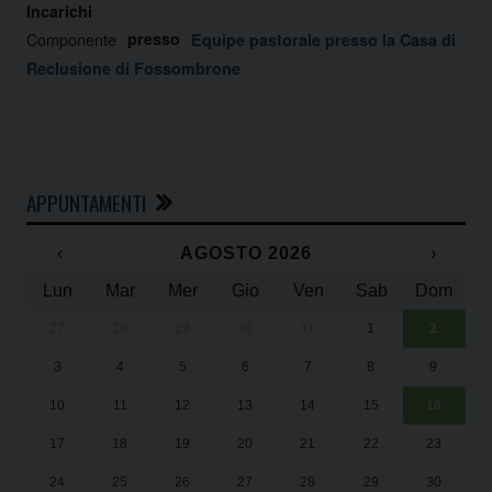
Incarichi
Componente
presso
Equipe pastorale presso la Casa di
Reclusione di Fossombrone
APPUNTAMENTI
‹
AGOSTO 2026
›
Lun
Mar
Mer
Gio
Ven
Sab
Dom
27
28
29
30
31
1
2
Un
25
3
4
5
6
7
8
9
1
Sa
10
11
12
13
14
15
16
17
18
19
20
21
22
23
24
25
26
27
28
29
30