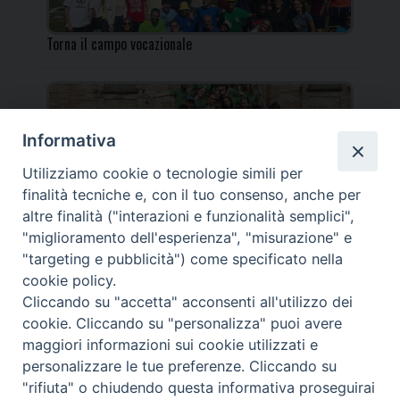
Torna il campo vocazionale
Informativa
Utilizziamo cookie o tecnologie simili per
Torna il Campo Missionario Diocesano
finalità tecniche e, con il tuo consenso, anche per
altre finalità ("interazioni e funzionalità semplici",
"miglioramento dell'esperienza", "misurazione" e
"targeting e pubblicità") come specificato nella
cookie policy.
_____________________________________________________
Cliccando su "accetta" acconsenti all'utilizzo dei
_____________________________
cookie. Cliccando su "personalizza" puoi avere
DIOCESI DI FANO FOSSOMBRONE CAGLI PERGOLA | Via Roma,
maggiori informazioni sui cookie utilizzati e
118 - 61032 FANO (PU) |
personalizzare le tue preferenze. Cliccando su
Tel. 0721 803737 o 826044 | Cod. Fiscale 90003900413
"rifiuta" o chiudendo questa informativa proseguirai
Note legali
|
Privacy