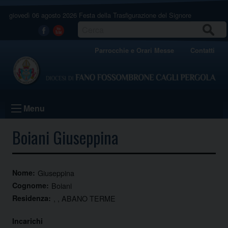
Skip
giovedì 06 agosto 2026
Festa della Trasfigurazione del Signore
to
content
CERCA
Facebook
Youtube
Parrocchie e Orari Messe
Contatti
Menu
Boiani Giuseppina
Nome:
Giuseppina
Cognome:
Boiani
Residenza:
, , ABANO TERME
Incarichi