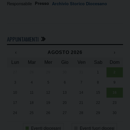
Responsabile
Presso
Archivio Storico Diocesano
APPUNTAMENTI
‹
AGOSTO 2026
›
Lun
Mar
Mer
Gio
Ven
Sab
Dom
27
28
29
30
31
1
2
Un
25
3
4
5
6
7
8
9
1
Sa
10
11
12
13
14
15
16
17
18
19
20
21
22
23
24
25
26
27
28
29
30
31
1
2
3
4
5
6
Eventi diocesani
Eventi fuori diocesi