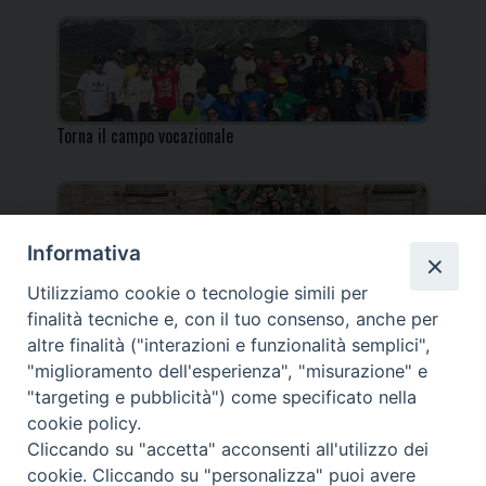
Torna il campo vocazionale
Informativa
Utilizziamo cookie o tecnologie simili per
Torna il Campo Missionario Diocesano
finalità tecniche e, con il tuo consenso, anche per
altre finalità ("interazioni e funzionalità semplici",
"miglioramento dell'esperienza", "misurazione" e
"targeting e pubblicità") come specificato nella
cookie policy.
_____________________________________________________
Cliccando su "accetta" acconsenti all'utilizzo dei
_____________________________
cookie. Cliccando su "personalizza" puoi avere