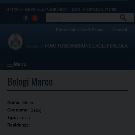
Skip
venerdì 07 agosto 2026
Santi Sisto II, papa, e compagni, martiri
to
content
CERCA
Facebook
Youtube
Parrocchie e Orari Messe
Contatti
Menu
Belogi Marco
Nome:
Marco
Cognome:
Belogi
Tipo:
Laico
Residenza: