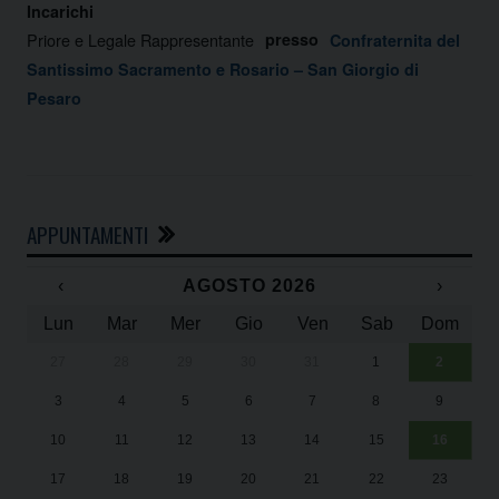
Incarichi
Priore e Legale Rappresentante
presso
Confraternita del
Santissimo Sacramento e Rosario – San Giorgio di
Pesaro
APPUNTAMENTI
‹
AGOSTO 2026
›
Lun
Mar
Mer
Gio
Ven
Sab
Dom
27
28
29
30
31
1
2
Un
25
3
4
5
6
7
8
9
1
Sa
10
11
12
13
14
15
16
17
18
19
20
21
22
23