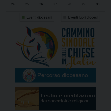
24
25
26
27
28
29
30
31
1
2
3
4
5
6
Eventi diocesani
Eventi fuori diocesi