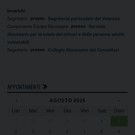
Incarichi
Segretario
presso
Segreteria particolare del Vescovo
Componente Équipe Diocesana
presso
Servizio
diocesano per la tutela dei minori e delle persone adulte
vulnerabili
Segretario
presso
Collegio Diocesano dei Consultori
APPUNTAMENTI
‹
AGOSTO 2026
›
Lun
Mar
Mer
Gio
Ven
Sab
Dom
27
28
29
30
31
1
2
Un
25
3
4
5
6
7
8
9
1
Sa