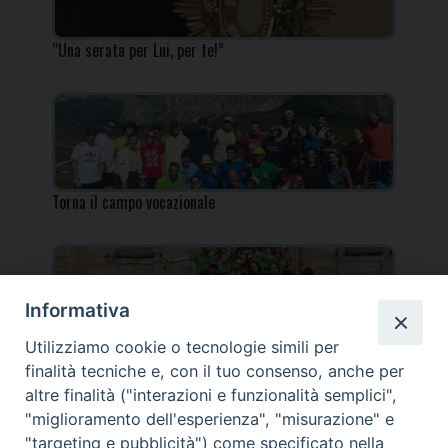
“Una serata per Lui, per te!”
Torna il campo vocazionale
Informativa
Utilizziamo cookie o tecnologie simili per
Torna il Campo Missionario Diocesano
finalità tecniche e, con il tuo consenso, anche per
altre finalità ("interazioni e funzionalità semplici",
"miglioramento dell'esperienza", "misurazione" e
"targeting e pubblicità") come specificato nella