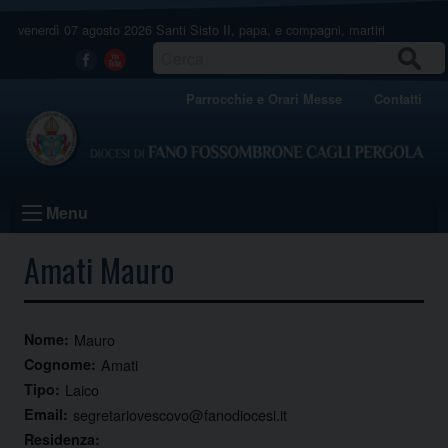
Skip
venerdì 07 agosto 2026
Santi Sisto II, papa, e compagni, martiri
to
content
CERCA
Facebook
Youtube
Parrocchie e Orari Messe
Contatti
Menu
Amati Mauro
Nome:
Mauro
Cognome:
Amati
Tipo:
Laico
Email:
segretariovescovo@fanodiocesi.it
Residenza: