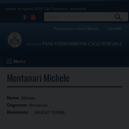
Skip
sabato 08 agosto 2026
San Domenico, sacerdote
to
content
CERCA
Facebook
Youtube
Parrocchie e Orari Messe
Contatti
Menu
Montanari Michele
Nome:
Michele
Cognome:
Montanari
Residenza:
, , ABANO TERME