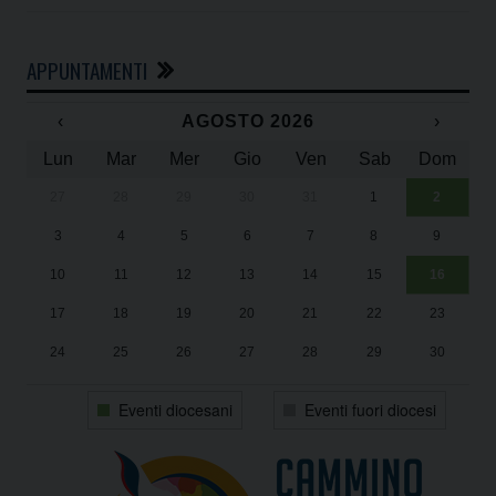
APPUNTAMENTI
‹
AGOSTO 2026
›
Lun
Mar
Mer
Gio
Ven
Sab
Dom
27
28
29
30
31
1
2
Un
25
3
4
5
6
7
8
9
1
Sa
10
11
12
13
14
15
16
17
18
19
20
21
22
23
24
25
26
27
28
29
30
31
1
2
3
4
5
6
Eventi diocesani
Eventi fuori diocesi