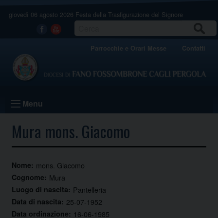
Skip
giovedì 06 agosto 2026
Festa della Trasfigurazione del Signore
to
content
CERCA
Facebook
Youtube
Parrocchie e Orari Messe
Contatti
Menu
Mura mons. Giacomo
Nome:
mons. Giacomo
Cognome:
Mura
Luogo di nascita:
Pantelleria
Data di nascita:
25-07-1952
Data ordinazione:
16-06-1985