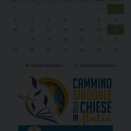
27
28
29
30
31
1
2
Un
25
3
4
5
6
7
8
9
1
Sa
10
11
12
13
14
15
16
17
18
19
20
21
22
23
24
25
26
27
28
29
30
31
1
2
3
4
5
6
Eventi diocesani
Eventi fuori diocesi