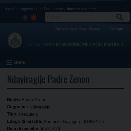
Skip
lunedì 10 agosto 2026
San Lorenzo, diacono e martire
to
content
CERCA
Facebook
Youtube
Parrocchie e Orari Messe
Contatti
Menu
Ndayiragije Padre Zenon
Nome:
Padre Zenon
Cognome:
Ndayiragije
Tipo:
Presbitero
Luogo di nascita:
Sampeke-Kayogoro (BURUNDI)
Data di nascita:
30-09-1976