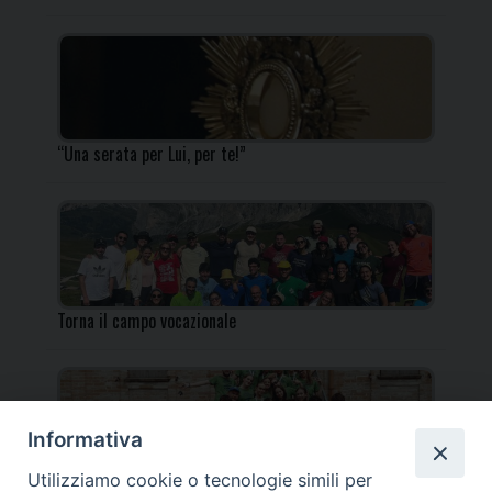
“Una serata per Lui, per te!”
Torna il campo vocazionale
Informativa
Utilizziamo cookie o tecnologie simili per
Torna il Campo Missionario Diocesano