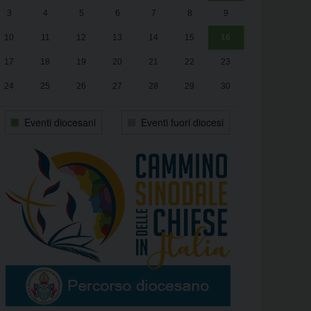
3
4
5
6
7
8
9
alle
Luca Santini
13:00
10
11
12
13
14
15
16
17
18
19
20
21
22
23
24
25
26
27
28
29
30
31
1
2
3
4
5
6
Eventi diocesani
Eventi fuori diocesi