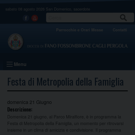
Skip
sabato 08 agosto 2026
San Domenico, sacerdote
to
content
CERCA
Facebook
Youtube
Parrocchie e Orari Messe
Contatti
Menu
Festa di Metropolia della Famiglia
domenica
21
Giugno
Descrizione:
Domenica 21 giugno, al Parco Miralfiore, è in programma la
Festa di Metropolia della Famiglia, un momento per ritrovarsi
insieme in un clima di amicizia e condivisione. Il programma