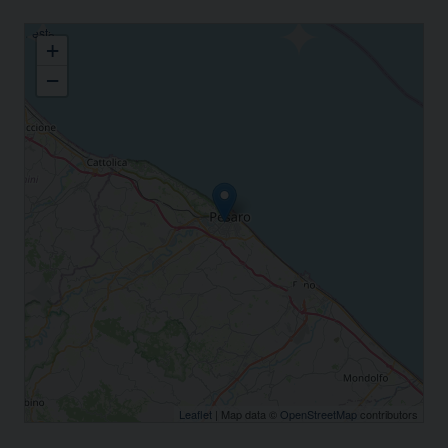
Festa di Metropolia della Famiglia
+
−
Leaflet
| Map data ©
OpenStreetMap
contributors