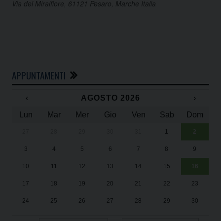
Via del Miralfiore, 61121 Pesaro, Marche Italia
APPUNTAMENTI
‹
AGOSTO 2026
›
Lun
Mar
Mer
Gio
Ven
Sab
Dom
27
28
29
30
31
1
2
Un
25
3
4
5
6
7
8
9
1
Sa
10
11
12
13
14
15
16
17
18
19
20
21
22
23
24
25
26
27
28
29
30
31
1
2
3
4
5
6