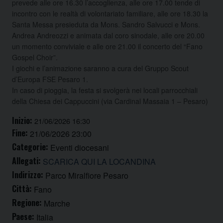
prevede alle ore 16.30 l’accoglienza, alle ore 17.00 tende di
incontro con le realtà di volontariato familiare, alle ore 18.30 la
Santa Messa presieduta da Mons. Sandro Salvucci e Mons.
Andrea Andreozzi e animata dal coro sinodale, alle ore 20.00
un momento conviviale e alle ore 21.00 il concerto del “Fano
Gospel Choir”.
I giochi e l’animazione saranno a cura del Gruppo Scout
d’Europa FSE Pesaro 1.
In caso di pioggia, la festa si svolgerà nei locali parrocchiali
della Chiesa dei Cappuccini (via Cardinal Massaia 1 – Pesaro)
Inizio:
21/06/2026 16:30
Fine:
21/06/2026 23:00
Categorie:
Eventi diocesani
Allegati:
SCARICA QUI LA LOCANDINA
Indirizzo:
Parco Miralfiore Pesaro
Città:
Fano
Regione:
Marche
Paese:
Italia