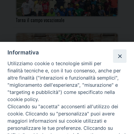
Torna il campo vocazionale
Informativa
Utilizziamo cookie o tecnologie simili per
Torna il Campo Missionario Diocesano
finalità tecniche e, con il tuo consenso, anche per
altre finalità ("interazioni e funzionalità semplici",
"miglioramento dell'esperienza", "misurazione" e
"targeting e pubblicità") come specificato nella
cookie policy.
_____________________________________________________
Cliccando su "accetta" acconsenti all'utilizzo dei
_____________________________
cookie. Cliccando su "personalizza" puoi avere
DIOCESI DI FANO FOSSOMBRONE CAGLI PERGOLA | Via Roma,
maggiori informazioni sui cookie utilizzati e
118 - 61032 FANO (PU) |
personalizzare le tue preferenze. Cliccando su
Tel. 0721 803737 o 826044 | Cod. Fiscale 90003900413