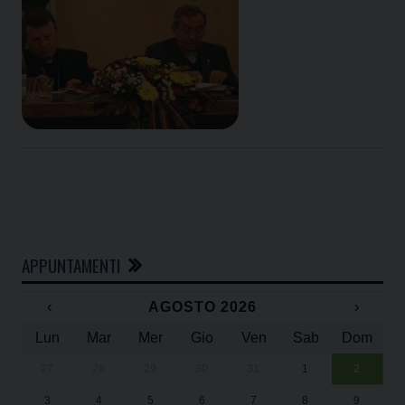
APPUNTAMENTI
‹
AGOSTO 2026
›
Lun
Mar
Mer
Gio
Ven
Sab
Dom
27
28
29
30
31
1
2
Un
25
3
4
5
6
7
8
9
1
Sa