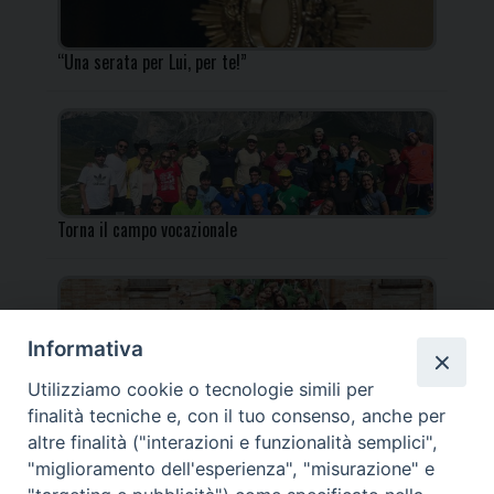
“Una serata per Lui, per te!”
Torna il campo vocazionale
Informativa
Utilizziamo cookie o tecnologie simili per
Torna il Campo Missionario Diocesano
finalità tecniche e, con il tuo consenso, anche per
altre finalità ("interazioni e funzionalità semplici",
"miglioramento dell'esperienza", "misurazione" e