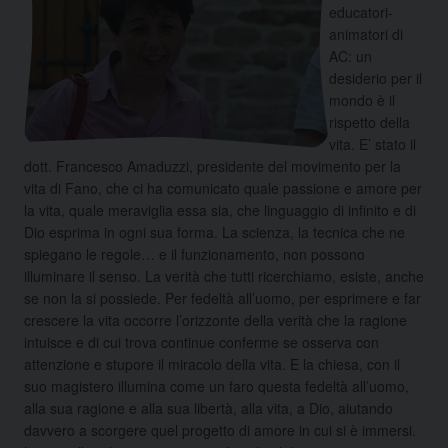
educatori-
animatori di
AC: un
desiderio per il
mondo è il
rispetto della
vita. E’ stato il
dott. Francesco Amaduzzi, presidente del movimento per la
vita di Fano, che ci ha comunicato quale passione e amore per
la vita, quale meraviglia essa sia, che linguaggio di infinito e di
Dio esprima in ogni sua forma. La scienza, la tecnica che ne
spiegano le regole…
e il funzionamento, non possono
illuminare il senso. La verità che tutti ricerchiamo, esiste, anche
se non la si possiede. Per fedeltà all’uomo, per esprimere e far
crescere la vita occorre l’orizzonte della verità che la ragione
intuisce e di cui trova continue conferme se osserva con
attenzione e stupore il miracolo della vita. E la chiesa, con il
suo magistero illumina come un faro questa fedeltà all’uomo,
alla sua ragione e alla sua libertà, alla vita, a Dio, aiutando
davvero a scorgere quel progetto di amore in cui si è immersi.