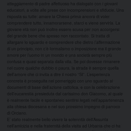
atteggiamento di padre affettuoso ha dialogato con i giovani
educatori, a volte alle prese con incomprensioni e sfiducie. Una
risposta su tutte: amare la Chiesa prima ancora di voler
comprendere tutto, innamorarsene, starci e viene servirla. La
giovane età non può inoltre essere scusa per non accorgersi
del grande bene che spesso non raccontato. Si tratta di
allargare lo sguardo e comprendere che dietro l’affermazione
di un principio, non c’è formalismo o imposizione ma il grande
amore per l’uomo in un mondo e una società sempre più
confusa e quasi separata dalla vita. Se poi dovesse rimanere
nel cuore qualche dubbio o paura, la strada è sempre quella
dell’amore che ci invita a dire il nostro “SI”. L’esperienza
concreta è proseguita nel pomeriggio con uno sguardo ai
documenti di base dell’azione cattolica, e con la celebrazione
dell’eucarestia presieduta dal carissimo don Giacomo, al quale
è realmente facile e spontaneo sentirsi legati nell’appartenenza
alla chiesa diocesana e nel suo prossimo impegno di parroco
di Orciano.
E’ stato realmente bello vivere la solennità dell’Assunta
nell’amicizia e nella fraternità della visita ad Urbania che ci ha