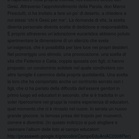
Gesù. Attraverso l’approfondimento della Parola, don Marco
Presciutti, ci ha invitato a fare un po’ di deserto, a chiedere a
noi stessi “chi è Gesù per me”. La domanda di vita, la scelta
diventa personale diventa scelta di dedizione e responsabilità.
E proprio attraverso un’adorazione eucaristica abbiamo potuto
sperimentare la dimensione di un silenzio che svela
un’esigenza, che è possibilità per fare luce nei propri desideri.
Nel pomeriggio uno stimolo, una provocazione, una scelta di
vita che Federico e Catia, coppia sposata con figli, ci hanno
proposto: un condominio solidale nel quale condividere con
altre famiglie il cammino della propria quotidianità. Una scelta
la loro che ha comportato anche un confronto serrato con i
figli, che ci ha parlato della difficoltà dell’essere genitori in
primo luogo ed educatori in secondo, che si è tradotta in un
voler ripercorrere nei gruppi la nostra esperienza di educatori,
quel momento che ci è rimasto nel cuore. In serata un nuovo
grande giocone, la famosa presa del tropolo per muoverci,
correre e divertirsi. (In questo indirizzo si può sfogliare e
visionare l’album delle foto al campo educatori:
http://picasaweb.google.it/gciccolini/CampoEduAniAC2008Pier
)