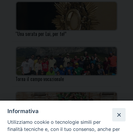
“Una serata per Lui, per te!”
Torna il campo vocazionale
Informativa
Utilizziamo cookie o tecnologie simili per
Torna il Campo Missionario Diocesano
finalità tecniche e, con il tuo consenso, anche per