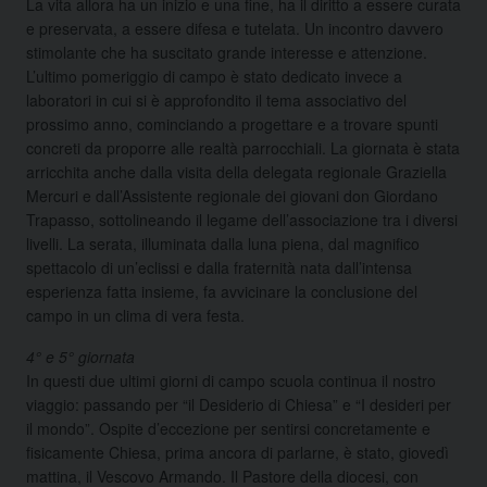
La vita allora ha un inizio e una fine, ha il diritto a essere curata
e preservata, a essere difesa e tutelata. Un incontro davvero
stimolante che ha suscitato grande interesse e attenzione.
L’ultimo pomeriggio di campo è stato dedicato invece a
laboratori in cui si è approfondito il tema associativo del
prossimo anno, cominciando a progettare e a trovare spunti
concreti da proporre alle realtà parrocchiali. La giornata è stata
arricchita anche dalla visita della delegata regionale Graziella
Mercuri e dall’Assistente regionale dei giovani don Giordano
Trapasso, sottolineando il legame dell’associazione tra i diversi
livelli. La serata, illuminata dalla luna piena, dal magnifico
spettacolo di un’eclissi e dalla fraternità nata dall’intensa
esperienza fatta insieme, fa avvicinare la conclusione del
campo in un clima di vera festa.
4° e 5° giornata
In questi due ultimi giorni di campo scuola continua il nostro
viaggio: passando per “il Desiderio di Chiesa” e “I desideri per
il mondo”. Ospite d’eccezione per sentirsi concretamente e
fisicamente Chiesa, prima ancora di parlarne, è stato, giovedì
mattina, il Vescovo Armando. Il Pastore della diocesi, con