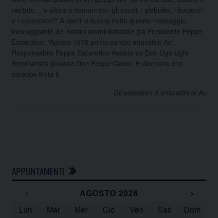
recitato… e allora a domani con gli ovodi, i globulex, i bucaron
e i coccodex!!!! A darci la buona notte questo messaggio
incoraggiante del nostro amministratore già Presidente Peppe
Escarotico: “Agosto 1978 primo campo educatori Acr.
Responsabile Peppe Escarotico Assistente Don Ugo Ughi
Seminarista giovane Don Peppe Cavoli. E dicevano che
sarebbe finita li.
Gli educatori & animatori di Ac
APPUNTAMENTI
‹
AGOSTO 2026
›
Lun
Mar
Mer
Gio
Ven
Sab
Dom