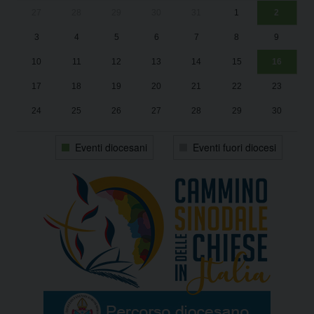
27
28
29
30
31
1
2
Un
25
3
4
5
6
7
8
9
1
Sa
10
11
12
13
14
15
16
17
18
19
20
21
22
23
24
25
26
27
28
29
30
31
1
2
3
4
5
6
Eventi diocesani
Eventi fuori diocesi