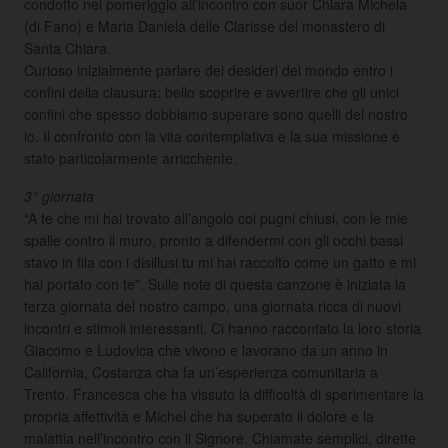
condotto nel pomeriggio all’incontro con suor Chiara Michela
(di Fano) e Maria Daniela delle Clarisse del monastero di
Santa Chiara.
Curioso inizialmente parlare dei desideri del mondo entro i
confini della clausura: bello scoprire e avvertire che gli unici
confini che spesso dobbiamo superare sono quelli del nostro
io. Il confronto con la vita contemplativa e la sua missione è
stato particolarmente arricchente.
3° giornata
“A te che mi hai trovato all’angolo coi pugni chiusi, con le mie
spalle contro il muro, pronto a difendermi con gli occhi bassi
stavo in fila con i disillusi tu mi hai raccolto come un gatto e mi
hai portato con te”. Sulle note di questa canzone è iniziata la
terza giornata del nostro campo, una giornata ricca di nuovi
incontri e stimoli interessanti. Ci hanno raccontato la loro storia
Giacomo e Ludovica che vivono e lavorano da un anno in
California, Costanza cha fa un’esperienza comunitaria a
Trento, Francesca che ha vissuto la difficoltà di sperimentare la
propria affettività e Michel che ha superato il dolore e la
malattia nell’incontro con il Signore. Chiamate semplici, dirette