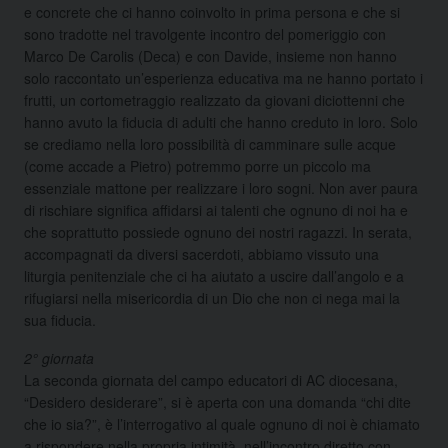
e concrete che ci hanno coinvolto in prima persona e che si
sono tradotte nel travolgente incontro del pomeriggio con
Marco De Carolis (Deca) e con Davide, insieme non hanno
solo raccontato un’esperienza educativa ma ne hanno portato i
frutti, un cortometraggio realizzato da giovani diciottenni che
hanno avuto la fiducia di adulti che hanno creduto in loro. Solo
se crediamo nella loro possibilità di camminare sulle acque
(come accade a Pietro) potremmo porre un piccolo ma
essenziale mattone per realizzare i loro sogni. Non aver paura
di rischiare significa affidarsi ai talenti che ognuno di noi ha e
che soprattutto possiede ognuno dei nostri ragazzi. In serata,
accompagnati da diversi sacerdoti, abbiamo vissuto una
liturgia penitenziale che ci ha aiutato a uscire dall’angolo e a
rifugiarsi nella misericordia di un Dio che non ci nega mai la
sua fiducia.
2° giornata
La seconda giornata del campo educatori di AC diocesana,
“Desidero desiderare”, si è aperta con una domanda “chi dite
che io sia?”, è l’interrogativo al quale ognuno di noi è chiamato
a rispondere nella propria intimità, nell’incontro diretto con