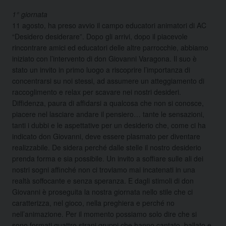
1° giornata
11 agosto, ha preso avvio il campo educatori animatori di AC
“Desidero desiderare”. Dopo gli arrivi, dopo il piacevole
rincontrare amici ed educatori delle altre parrocchie, abbiamo
iniziato con l’intervento di don Giovanni Varagona. Il suo è
stato un invito in primo luogo a riscoprire l’importanza di
concentrarsi su noi stessi, ad assumere un atteggiamento di
raccoglimento e relax per scavare nei nostri desideri.
Diffidenza, paura di affidarsi a qualcosa che non si conosce,
piacere nel lasciare andare il pensiero… tante le sensazioni,
tanti i dubbi e le aspettative per un desiderio che, come ci ha
indicato don Giovanni, deve essere plasmato per diventare
realizzabile. De sidera perché dalle stelle il nostro desiderio
prenda forma e sia possibile. Un invito a soffiare sulle ali dei
nostri sogni affinché non ci troviamo mai incatenati in una
realtà soffocante e senza speranza. E dagli stimoli di don
Giovanni è proseguita la nostra giornata nello stile che ci
caratterizza, nel gioco, nella preghiera e perché no
nell’animazione. Per il momento possiamo solo dire che si
sono formati quattro strani gruppi che hanno cantato, ballato e