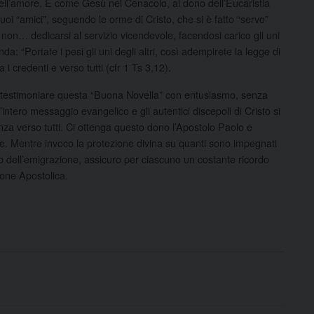
 dell’amore. E come Gesù nel Cenacolo, al dono dell’Eucaristia
oi “amici”, seguendo le orme di Cristo, che si è fatto “servo”
non… dedicarsi al servizio vicendevole, facendosi carico gli uni
: “Portate i pesi gli uni degli altri, così adempirete la legge di
i credenti e verso tutti (cfr 1 Ts 3,12).
 e testimoniare questa “Buona Novella” con entusiasmo, senza
ntero messaggio evangelico e gli autentici discepoli di Cristo si
nza verso tutti. Ci ottenga questo dono l’Apostolo Paolo e
e. Mentre invoco la protezione divina su quanti sono impegnati
ndo dell’emigrazione, assicuro per ciascuno un costante ricordo
ione Apostolica.