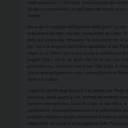
costo qualcuno» (1 Cor 9,22). Il suo esempio sia anche per
sorelle e a promuovere, in ogni parte del mondo e con og
diverse.
Ma quale fu il segreto dell’Apostolo delle genti? Lo zelo 
scaturivano dal fatto che egli, “conquistato da Cristo” (F
della sua stessa vita, attraverso “la comunione con le s
24). Qui è la sorgente dell’ardore apostolico di san Paol
madre e mi chiamò con la sua grazia si compiacque di r
pagani” (Gal 1,15-16; cfr anche Rm 15,15-16). Con Crist
più io che vivo, ma Cristo vive in me” (Gal 2,20). E ness
azione evangelizzatrice in città cosmopolite come Roma
etnie e di culture.
Leggendo gli Atti degli Apostoli e le Lettere che Paolo r
esclusiva, bensì aperta a tutti, formata da credenti senza 
membro vivo dell’unico Corpo di Cristo. In tale ottica, la 
condivisione, di compartecipazione e di sollecitudine gioi
possibile realizzare questa dimensione di fraterna acc
disponibilità all’ascolto e all’accoglienza della Parola pre