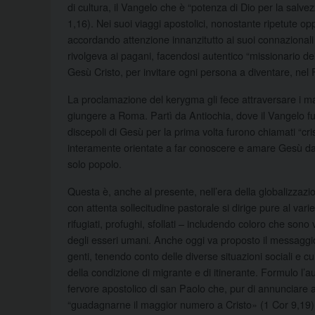
di cultura, il Vangelo che è “potenza di Dio per la sal
1,16). Nei suoi viaggi apostolici, nonostante ripetute o
accordando attenzione innanzitutto ai suoi connazionali i
rivolgeva ai pagani, facendosi autentico “missionario dei
Gesù Cristo, per invitare ogni persona a diventare, nel F
La proclamazione del kerygma gli fece attraversare i mar
giungere a Roma. Partì da Antiochia, dove il Vangelo f
discepoli di Gesù per la prima volta furono chiamati “cri
interamente orientate a far conoscere e amare Gesù da tu
solo popolo.
Questa è, anche al presente, nell’era della globalizzazi
con attenta sollecitudine pastorale si dirige pure al vari
rifugiati, profughi, sfollati – includendo coloro che son
degli esseri umani. Anche oggi va proposto il messaggio
genti, tenendo conto delle diverse situazioni sociali e cul
della condizione di migrante e di itinerante. Formulo l’
fervore apostolico di san Paolo che, pur di annunciare a
“guadagnarne il maggior numero a Cristo» (1 Cor 9,19) si