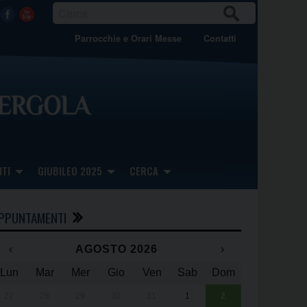
CER
Facebook
Youtube
CA
Parrocchie e Orari Messe
Contatti
TI
GIUBILEO 2025
CERCA
PPUNTAMENTI
‹
AGOSTO 2026
›
Lun
Mar
Mer
Gio
Ven
Sab
Dom
x
x
27
28
29
30
31
1
2
Una giornata 
25° anniversa