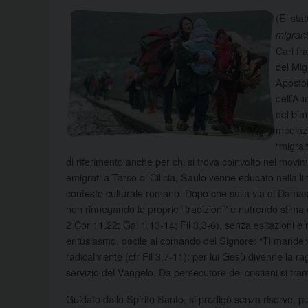
(E’ sta
migrant
Cari fr
del Mig
Apostol
dell’An
del bim
mediazi
“migran
di riferimento anche per chi si trova coinvolto nel mov
emigrati a Tarso di Cilicia, Saulo venne educato nella lin
contesto culturale romano. Dopo che sulla via di Damasco
non rinnegando le proprie “tradizioni” e nutrendo stima 
2 Cor 11,22; Gal 1,13-14; Fil 3,3-6), senza esitazioni 
entusiasmo, docile al comando del Signore: “Ti manderò
radicalmente (cfr Fil 3,7-11): per lui Gesù divenne la ra
servizio del Vangelo. Da persecutore dei cristiani si tram
Guidato dallo Spirito Santo, si prodigò senza riserve, pe