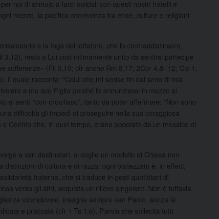
 noi di stimolo a farci solidali con questi nostri fratelli e
ni mezzo, la pacifica convivenza fra etnie, culture e religioni
missionario e la foga del lottatore, che lo contraddistinsero,
il 3,12), restò a Lui così intimamente unito da sentirsi partecipe
ue sofferenze» (Fil 3,10; cfr anche Rm 8,17; 2Cor 4,8- 12; Col 1,
o, il quale racconta: “Colui che mi scelse fin dal seno di mia
ivelare a me suo Figlio perché lo annunziassi in mezzo ai
o si sentì “con-crocifisso”, tanto da poter affermare: “Non sono
una difficoltà gli impedì di proseguire nella sua coraggiosa
 e Corinto che, in quel tempo, erano popolate da un mosaico di
ivolge a vari destinatari, si coglie un modello di Chiesa non
distinzioni di cultura e di razza: ogni battezzato è, in effetti,
solidarietà fraterna, che si traduce in gesti quotidiani di
osa verso gli altri, acquista un rilievo singolare. Non è tuttavia
oglienza vicendevole, insegna sempre san Paolo, senza la
dicata e praticata (cfr 1 Ts 1,6), Parola che sollecita tutti