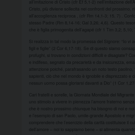
all’imitazione di Cristo (cfr Ef 5,1-2) nell’imitazione del
Cristo, più diviene sollecita nei confronti del prossimo, 
all’accoglienza reciproca , (cfr Rm 14,1-3; 15, 7) . Conforma
stesso Padre (Rm 8,14-16; Gal 3,26; 4,6). Questo tesoro 
che è figlia primogenita dell’agapé (cfr 1 Tim 3,2; 5,10;
Si realizza in tal modo la promessa del Signore: “Io vi
figli e figlie” (2 Cor 6,17-18). Se di questo siamo consape
profughi, si trovano in condizioni difficili e disagiate? 
e indifeso, segnato da precarietà e da insicurezza, emar
attenzione poiché, parafrasando un noto testo paolino, 
sapienti, ciò che nel mondo è ignobile e disprezzato e c
nessun uomo possa gloriarsi davanti a Dio” (1 Cor 1,27
Cari fratelli e sorelle, la Giornata Mondiale del Migrante
uno stimolo a vivere in pienezza l’amore fraterno senza 
che è nostro prossimo chiunque ha bisogno di noi e noi 
e l’esempio di san Paolo, umile-grande Apostolo e migran
comprendere che l’esercizio della carità costituisce il cu
dell’amore – noi lo sappiamo bene – si alimenta quando i