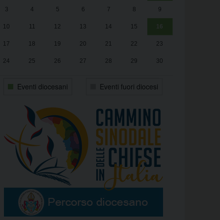
3
4
5
6
7
8
9
alle
Luca Santini
13:00
10
11
12
13
14
15
16
17
18
19
20
21
22
23
24
25
26
27
28
29
30
31
1
2
3
4
5
6
Eventi diocesani
Eventi fuori diocesi