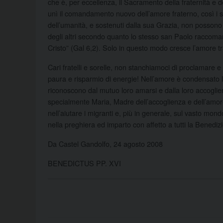
che è, per eccellenza, il Sacramento della fraternità e
unì il comandamento nuovo dell’amore fraterno, così i su
dell’umanità, e sostenuti dalla sua Grazia, non possono 
degli altri secondo quanto lo stesso san Paolo raccomanda
Cristo” (Gal 6,2). Solo in questo modo cresce l’amore tra 
Cari fratelli e sorelle, non stanchiamoci di proclamare
paura e risparmio di energie! Nell’amore è condensato l’i
riconoscono dal mutuo loro amarsi e dalla loro accoglie
specialmente Maria, Madre dell’accoglienza e dell’amor
nell’aiutare i migranti e, più in generale, sul vasto mo
nella preghiera ed imparto con affetto a tutti la Benediz
Da Castel Gandolfo, 24 agosto 2008
BENEDICTUS PP. XVI