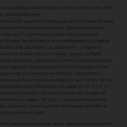
to reso pubblico il testo integrale mercoledì 8 ottobre)
San Paolo
e, Apostolo delle genti
atelli e sorelle, quest’anno il Messaggio per la Giornata Mondiale
rante e del Rifugiato ha come tema: “San Paolo migrante,
o delle genti”, e prende spunto dalla felice coincidenza
no Giubilare da me indetto in onore dell’Apostolo in occasione
illenario della sua nascita. La predicazione…
e l’opera di
one fra le diverse culture e il Vangelo, operata da Paolo
te per vocazione”, costituiscono in effetti un significativo punto
imento migratorio contemporaneo.Nato in una famiglia di ebrei
gua e nella cultura ebraica ed ellenistica, valorizzando il
 avvenne il suo incontro con Cristo (cfr Gal 1,13-16), egli, pur
e gratitudine verso il Giudaismo e la Legge (cfr Rm 9,1-5; 10,1;
e ripensamenti si dedicò alla nuova missione con coraggio ed
 lontano, tra i pagani” (At 22,21). La sua esistenza cambiò
gion d’essere e il motivo ispiratore dell’impegno apostolico a
utò in apostolo di Cristo.
rché fosse annunciato a tutti, senza distinzione di nazionalità e