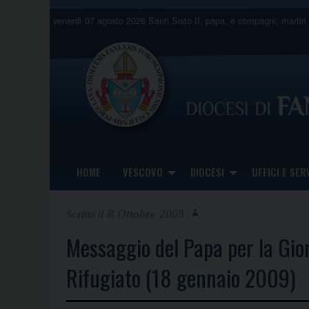
Skip
venerdì 07 agosto 2026
Santi Sisto II, papa, e compagni, martiri
to
content
HOME
VESCOVO
DIOCESI
UFFICI E SERV
8 Ottobre 2008
Messaggio del Papa per la Gio
Rifugiato (18 gennaio 2009)