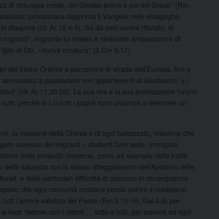
vezza di chiunque crede, del Giudeo prima e poi del Greco” (Rm
pposizioni, proclamava dapprima il Vangelo nelle sinagoghe,
n diaspora (cfr At 18,4-6). Se da essi veniva rifiutato, si
 migranti”, migrante lui stesso e itinerante ambasciatore di
iglio di Dio, «nuova creatura” (2 Cor 5,17).
i del Vicino Oriente e percorrere le strade dell’Europa, fino a
u annunciato a popolazioni non appartenenti al Giudaismo, e i
stiani” (cfr At 11,20.26). La sua vita e la sua predicazione furono
tti, perché in Lui tutti i popoli sono chiamati a diventare un
one, la missione della Chiesa e di ogni battezzato; missione che
egato universo dei migranti – studenti fuori sede, immigrati,
o vittime delle schiavitù moderne, come ad esempio nella tratta
 della salvezza con lo stesso atteggiamento dell’Apostolo delle
turali, e delle particolari difficoltà di ciascuno in conseguenza
auspicio che ogni comunità cristiana possa nutrire il medesimo
 tutti l’amore salvifico del Padre (Rm 8,15-16; Gal 4,6) per
 fece “debole con i deboli … tutto a tutti, per salvare ad ogni