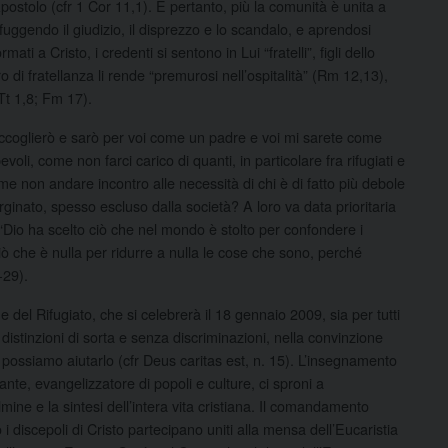
l’Apostolo (cfr 1 Cor 11,1). E pertanto, più la comunità è unita a
rifuggendo il giudizio, il disprezzo e lo scandalo, e aprendosi
ti a Cristo, i credenti si sentono in Lui “fratelli”, figli dello
di fratellanza li rende “premurosi nell’ospitalità” (Rm 12,13),
 Tt 1,8; Fm 17).
 accoglierò e sarò per voi come un padre e voi mi sarete come
voli, come non farci carico di quanti, in particolare fra rifugiati e
Come non andare incontro alle necessità di chi è di fatto più debole
ginato, spesso escluso dalla società? A loro va data prioritaria
“Dio ha scelto ciò che nel mondo è stolto per confondere i
iò che è nulla per ridurre a nulla le cose che sono, perché
-29).
 e del Rifugiato, che si celebrerà il 18 gennaio 2009, sia per tutti
distinzioni di sorta e senza discriminazioni, nella convinzione
possiamo aiutarlo (cfr Deus caritas est, n. 15). L’insegnamento
te, evangelizzatore di popoli e culture, ci sproni a
lmine e la sintesi dell’intera vita cristiana. Il comandamento
 discepoli di Cristo partecipano uniti alla mensa dell’Eucaristia