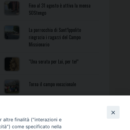
Fino al 31 agosto è attiva la mensa
SOStengo
La parrocchia di Sant’Ippolito
ringrazia i ragazzi del Campo
Missionario
“Una serata per Lui, per te!”
Torna il campo vocazionale
Torna il Campo Missionario
Diocesano
altre finalità ("interazioni e
cità") come specificato nella