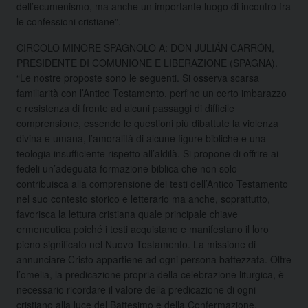
dell’ecumenismo, ma anche un importante luogo di incontro fra
le confessioni cristiane”.
CIRCOLO MINORE SPAGNOLO A: DON JULIÁN CARRÓN,
PRESIDENTE DI COMUNIONE E LIBERAZIONE (SPAGNA).
“Le nostre proposte sono le seguenti. Si osserva scarsa
familiarità con l’Antico Testamento, perfino un certo imbarazzo
e resistenza di fronte ad alcuni passaggi di difficile
comprensione, essendo le questioni più dibattute la violenza
divina e umana, l’amoralità di alcune figure bibliche e una
teologia insufficiente rispetto all’aldilà. Si propone di offrire ai
fedeli un’adeguata formazione biblica che non solo
contribuisca alla comprensione dei testi dell’Antico Testamento
nel suo contesto storico e letterario ma anche, soprattutto,
favorisca la lettura cristiana quale principale chiave
ermeneutica poiché i testi acquistano e manifestano il loro
pieno significato nel Nuovo Testamento. La missione di
annunciare Cristo appartiene ad ogni persona battezzata. Oltre
l’omelia, la predicazione propria della celebrazione liturgica, è
necessario ricordare il valore della predicazione di ogni
cristiano alla luce del Battesimo e della Confermazione.