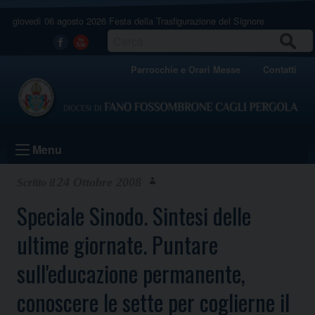
Skip
giovedì 06 agosto 2026
Festa della Trasfigurazione del Signore
to
content
CERCA
Facebook
Youtube
Parrocchie e Orari Messe
Contatti
Menu
24 Ottobre 2008
Speciale Sinodo. Sintesi delle
ultime giornate. Puntare
sull'educazione permanente,
conoscere le sette per coglierne il