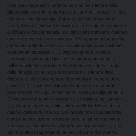
essenziale separare il fondamentalismo nella lettura della
Bibbia dalle correnti moderniste che corrono il pericolo di una
demitizzazione ideologica. Entrambi questi atteggiamenti
contraddicono il ‘sensum ecclesiae’. (…) Per quanto concerne
la diffusione dei pentecostali e di altre sette dobbiamo chiederci
qual è la genesi del loro successo. Ciò rappresenta una sfida
per la pastorale della Chiesa in considerazione dei cosiddetti
‘catecumeni battezzati’. (…) Occorre formare in modo
autorevole e adeguato i laici nel loro importante compito
dell’annuncio della Parola. È importante soprattutto il ruolo
della famiglia come luogo di iniziazione alla lettura della
Scrittura e, allo stesso tempo, della lettura in comune della
stessa. (…) Ci si è chiesti inoltre se, in seno a un mondo
secolarizzato in cui gli uomini hanno nostalgia della verità, la
Chiesa non debba avvicinarsi con più decisione agli agnostici.
(…) Quando non è possibile celebrare l’Eucaristia, e al suo
posto si celebra la Parola di Dio, questa non va considerata
come una sostituzione in tono minore, bensì nel suo valore
intrinseco di incontro con il Signore che si manifesta. (…) La
Sacra Scrittura rappresenta non solo il punto di partenza