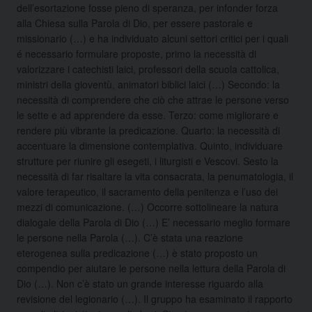
dell’esortazione fosse pieno di speranza, per infonder forza
alla Chiesa sulla Parola di Dio, per essere pastorale e
missionario (…) e ha individuato alcuni settori critici per i quali
é necessario formulare proposte, primo la necessità di
valorizzare i catechisti laici, professori della scuola cattolica,
ministri della gioventù, animatori biblici laici (…) Secondo: la
necessità di comprendere che ciò che attrae le persone verso
le sette e ad apprendere da esse. Terzo: come migliorare e
rendere più vibrante la predicazione. Quarto: la necessità di
accentuare la dimensione contemplativa. Quinto, individuare
strutture per riunire gli esegeti, i liturgisti e Vescovi. Sesto la
necessità di far risaltare la vita consacrata, la penumatologia, il
valore terapeutico, il sacramento della penitenza e l’uso dei
mezzi di comunicazione. (…) Occorre sottolineare la natura
dialogale della Parola di Dio (…) E’ necessario meglio formare
le persone nella Parola (…). C’è stata una reazione
eterogenea sulla predicazione (…) è stato proposto un
compendio per aiutare le persone nella lettura della Parola di
Dio (…). Non c’è stato un grande interesse riguardo alla
revisione del legionario (…). Il gruppo ha esaminato il rapporto