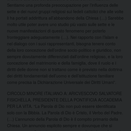
Sentiamo una profonda preoccupazione per l’influenza delle
sette e dei nuovi gruppi religiosi sui fedeli cattolici che alle volte
li ha portati addirittura all’abbandono della Chiesa (…) Sarebbe
molto utile poter avere uno studio più vasto sulle sette e le
nuove manifestazioni di questo fenomeno per poterlo
fronteggiare adeguatamente (…). Nei rapporto con l’Islam e
nel dialogo con i suoi rappresentanti, bisogna tenere conto
della loro concezione dell’ordine socio-politico e giuridico, non
sempre dovutamente differenziati dall’ordine religioso, e la loro
concezione del matrimonio e della famiglia, dove il ruolo e i
diritti delle donne non si trattano come è previsto nella dottrina
dei diritti fondamentali dell’uomo e dell’istituzione familiare
come precisa la Dichiarazione Universale dei Diritti Umani”.
CIRCOLO MINORE ITALIANO A: ARICVESCOVO SALVATORE
FISICHELLA, PRESIDENTE DELLA PONTIFICIA ACCADEMIA
PER LA VITA. “La Parola di Dio non può essere identificata
solo con la Bibbia. La Parola di Dio è Cristo, il Verbo del Padre.
(…) L’annuncio della Parola di Dio è il compito primario della
Chiesa. Un annuncio esplicito sempre e dovunque che si