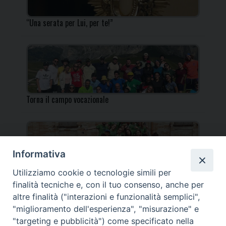
“Una serata per Lui, per te!”
Torna il campo vocazionale
Informativa
Utilizziamo cookie o tecnologie simili per
Torna il Campo Missionario Diocesano
finalità tecniche e, con il tuo consenso, anche per
altre finalità ("interazioni e funzionalità semplici",
"miglioramento dell'esperienza", "misurazione" e
"targeting e pubblicità") come specificato nella