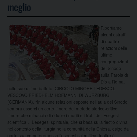
meglio
Riportiamo
alcuni estratti
di quattro
relazioni delle
ultime
congregazioni
del Sinodo
sulla Parola di
Dio a Roma,
nelle sue ultime battute: CIRCOLO MINORE TEDESCO:
VESCOVO FRIEDHELM HOFMANN, DI WÜRZBURG
(GERMANIA). “In alcune relazioni esposte nell’aula del Sinodo
sembra esserci un certo timore del metodo storico-critico,
timore che minaccia di ridurre i meriti e i frutti dell’Esegesi
scientifica…
L’esegesi spirituale, che si basa sulla ‘lectio divina’
nel contesto della liturgia nella comunità della Chiesa, esige da
parte sua come premessa l’esegesi scientifica. Inoltre è