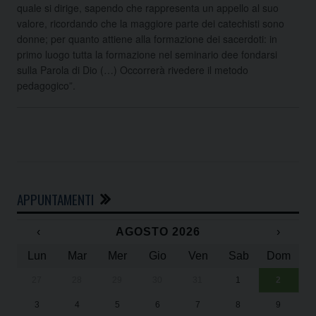
quale si dirige, sapendo che rappresenta un appello al suo
valore, ricordando che la maggiore parte dei catechisti sono
donne; per quanto attiene alla formazione dei sacerdoti: in
primo luogo tutta la formazione nel seminario dee fondarsi
sulla Parola di Dio (…) Occorrerà rivedere il metodo
pedagogico”.
APPUNTAMENTI
‹
AGOSTO 2026
›
Lun
Mar
Mer
Gio
Ven
Sab
Dom
27
28
29
30
31
1
2
Un
25
3
4
5
6
7
8
9
1
Sa