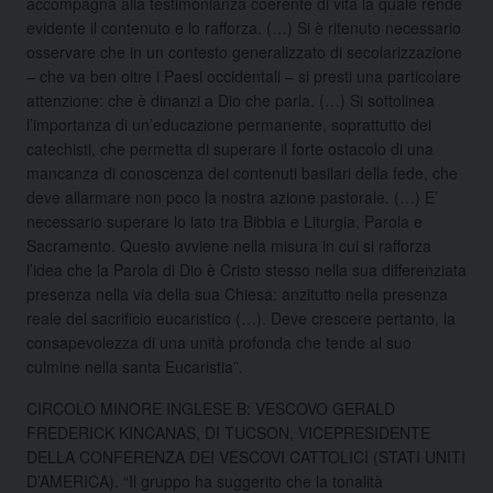
accompagna alla testimonianza coerente di vita la quale rende
evidente il contenuto e lo rafforza. (…) Si è ritenuto necessario
osservare che in un contesto generalizzato di secolarizzazione
– che va ben oltre i Paesi occidentali – si presti una particolare
attenzione: che è dinanzi a Dio che parla. (…) Si sottolinea
l’importanza di un’educazione permanente, soprattutto dei
catechisti, che permetta di superare il forte ostacolo di una
mancanza di conoscenza dei contenuti basilari della fede, che
deve allarmare non poco la nostra azione pastorale. (…) E’
necessario superare lo iato tra Bibbia e Liturgia, Parola e
Sacramento. Questo avviene nella misura in cui si rafforza
l’idea che la Parola di Dio è Cristo stesso nella sua differenziata
presenza nella via della sua Chiesa: anzitutto nella presenza
reale del sacrificio eucaristico (…). Deve crescere pertanto, la
consapevolezza di una unità profonda che tende al suo
culmine nella santa Eucaristia”.
CIRCOLO MINORE INGLESE B: VESCOVO GERALD
FREDERICK KINCANAS, DI TUCSON, VICEPRESIDENTE
DELLA CONFERENZA DEI VESCOVI CATTOLICI (STATI UNITI
D’AMERICA). “Il gruppo ha suggerito che la tonalità