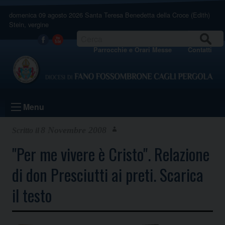
Skip
domenica 09 agosto 2026
Santa Teresa Benedetta della Croce (Edith)
to
Stein, vergine
content
CERCA
Facebook
Youtube
Parrocchie e Orari Messe
Contatti
Menu
8 Novembre 2008
"Per me vivere è Cristo". Relazione
di don Presciutti ai preti. Scarica
il testo