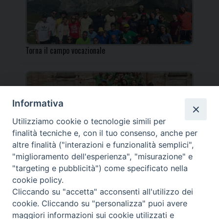
Torna il campo vocazionale
Informativa
Utilizziamo cookie o tecnologie simili per
Torna il Campo Missionario Diocesano
finalità tecniche e, con il tuo consenso, anche per
altre finalità ("interazioni e funzionalità semplici",
"miglioramento dell'esperienza", "misurazione" e
"targeting e pubblicità") come specificato nella
cookie policy.
_____________________________________________________
Cliccando su "accetta" acconsenti all'utilizzo dei
_____________________________
cookie. Cliccando su "personalizza" puoi avere
DIOCESI DI FANO FOSSOMBRONE CAGLI PERGOLA | Via Roma,
maggiori informazioni sui cookie utilizzati e