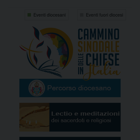
31
1
2
3
4
5
6
Eventi diocesani
Eventi fuori diocesi