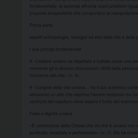
fondamentale; la seconda affronta nuovi problemi rigua
proposte terapeutiche che comportano la manipolazione
Prima parte:
aspetti antropologici, teologici ed etici della vita e del
I due principi fondamentali
# «L’essere umano va rispettato e trattato come una pe
momento gli si devono riconoscere i diritti della persona, 
innocente alla vita» (n. 4).
# «L’origine della vita umana… ha il suo autentico conte
attraverso un atto che esprime l’amore reciproco tra l
confronti del nascituro deve essere il frutto del matrimon
Fede e dignità umana
«È convinzione della Chiesa che ciò che è umano non s
purificato, innalzato e perfezionato» (n. 7). Dio ha cre