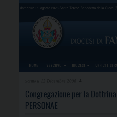
Skip
domenica 09 agosto 2026
Santa Teresa Benedetta della Croce (E
to
content
HOME
VESCOVO
DIOCESI
UFFICI E SERV
12 Dicembre 2008
Congregazione per la Dottrin
PERSONAE