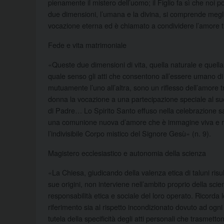
pienamente il mistero dell’uomo; il Figlio fa sì che noi p
due dimensioni, l’umana e la divina, si comprende meglio
vocazione eterna ed è chiamato a condividere l’amore tri
Fede e vita matrimoniale
«Queste due dimensioni di vita, quella naturale e quel
quale senso gli atti che consentono all’essere umano di 
mutuamente l’uno all’altra, sono un riflesso dell’amore tr
donna la vocazione a una partecipazione speciale al su
di Padre… Lo Spirito Santo effuso nella celebrazione sac
una comunione nuova d’amore che è immagine viva e real
l’indivisibile Corpo mistico del Signore Gesù» (n. 9).
Magistero ecclesiastico e autonomia della scienza
«La Chiesa, giudicando della valenza etica di taluni risu
sue origini, non interviene nell’ambito proprio della scie
responsabilità etica e sociale del loro operato. Ricorda l
riferimento sia al rispetto incondizionato dovuto ad ogni
tutela della specificità degli atti personali che trasmetton