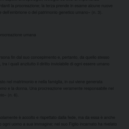
rdanti la procreazione; la terza prende in esame alcune nuove
 dell’embrione o del patrimonio genetico umano» (n. 3).
la procreazione umana
rsona fin dal suo concepimento e, pertanto, da quello stesso
tra i quali anzitutto il diritto inviolabile di ogni essere umano
sto nel matrimonio e nella famiglia, in cui viene generata
’uomo e la donna. Una procreazione veramente responsabile nei
io» (n. 6).
olamente è accolto e rispettato dalla fede, ma da essa è anche
ato ogni uomo a sua immagine; nel suo Figlio incarnato ha rivelato