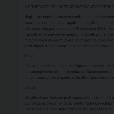
A PROPOSITO DELL’ISTRUZIONE DIGNITAS PERS
Negli ultimi anni le scienze biomediche hanno fatto en
suscitano anche seri interrogativi non esplicitamente af
Istruzione, che porta la data dell’8 settembre 2008, Fes
risposte ad alcune nuove questioni di bioetica, che provoc
modo si cerca di «promuovere la formazione delle cosci
della dignità di ogni essere umano e della procreazione
Titolo
L’Istruzione inizia con le parole Dignitas personae – la
dal concepimento alla morte naturale. Questo principio
«deve essere posto al centro della riflessione etica sull
Valore
Si tratta di una «Istruzione di natura dottrinale» (n. 1
approvata espressamente dal Santo Padre Benedetto XVI
«partecipano al Magistero ordinario del Successore di Pi