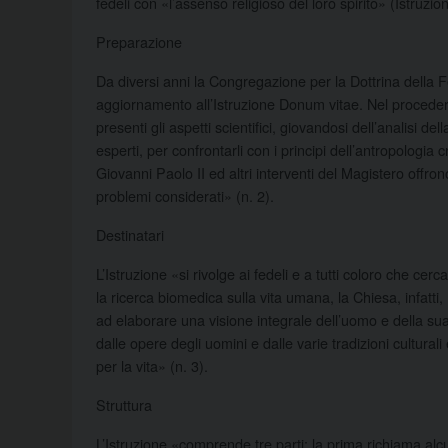
fedeli con «l’assenso religioso del loro spirito» (Istruzi
Preparazione
Da diversi anni la Congregazione per la Dottrina della
aggiornamento all’Istruzione Donum vitae. Nel procedere
presenti gli aspetti scientifici, giovandosi dell’analisi d
esperti, per confrontarli con i principi dell’antropologia
Giovanni Paolo II ed altri interventi del Magistero offro
problemi considerati» (n. 2).
Destinatari
L’Istruzione «si rivolge ai fedeli e a tutti coloro che cerc
la ricerca biomedica sulla vita umana, la Chiesa, infatti,
ad elaborare una visione integrale dell’uomo e della su
dalle opere degli uomini e dalle varie tradizioni cultur
per la vita» (n. 3).
Struttura
L’Istruzione «comprende tre parti: la prima richiama alcun