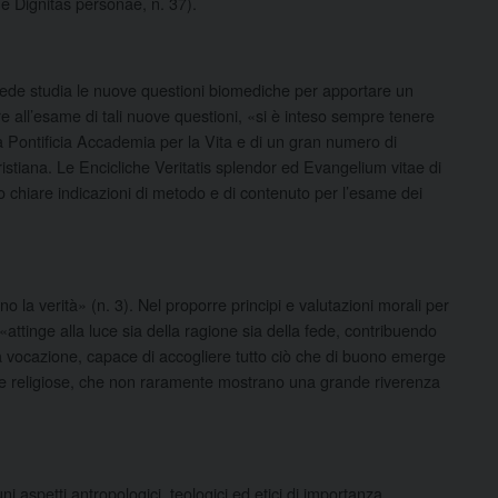
one Dignitas personae, n. 37).
 Fede studia le nuove questioni biomediche per apportare un
 all’esame di tali nuove questioni, «si è inteso sempre tenere
ella Pontificia Accademia per la Vita e di un gran numero di
 cristiana. Le Encicliche Veritatis splendor ed Evangelium vitae di
no chiare indicazioni di metodo e di contenuto per l’esame dei
ano la verità» (n. 3). Nel proporre principi e valutazioni morali per
 «attinge alla luce sia della ragione sia della fede, contribuendo
a vocazione, capace di accogliere tutto ciò che di buono emerge
ali e religiose, che non raramente mostrano una grande riverenza
i aspetti antropologici, teologici ed etici di importanza