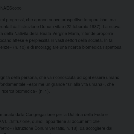
ONAEScopo
ormi progressi, che aprono nuove prospettive terapeutiche, ma
frontati dall’Istruzione Donum vitae (22 febbraio 1987). La nuova
ta della Natività della Beata Vergine Maria, intende proporre
ano attese e perplessità in vasti settori della società. In tal
enze» (n. 10) e di incoraggiare una ricerca biomedica rispettosa
.
 dignità della persona, che va riconosciuta ad ogni essere umano,
 fondamentale «esprime un grande “sì” alla vita umana», che
a ricerca biomedica» (n. 1).
), emanata dalla Congregazione per la Dottrina della Fede e
. L’Istruzione, quindi, appartiene ai documenti che
etro» (Istruzione Donum veritatis, n. 18), da accogliere dai