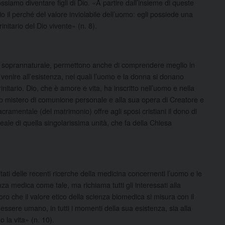
ossiamo diventare figli di Dio. «A partire dall’insieme di queste
 il perché del valore inviolabile dell’uomo: egli possiede una
nitario del Dio vivente» (n. 8).
la soprannaturale, permettono anche di comprendere meglio in
venire all’esistenza, nei quali l’uomo e la donna si donano
initario. Dio, che è amore e vita, ha inscritto nell’uomo e nella
o mistero di comunione personale e alla sua opera di Creatore e
ramentale (del matrimonio) offre agli sposi cristiani il dono di
e di quella singolarissima unità, che fa della Chiesa
ltati delle recenti ricerche della medicina concernenti l’uomo e le
nza medica come tale, ma richiama tutti gli interessati alla
oro che il valore etico della scienza biomedica si misura con il
 essere umano, in tutti i momenti della sua esistenza, sia alla
o la vita» (n. 10).