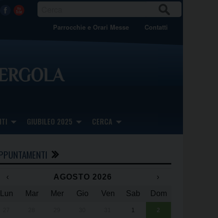
CER
Facebook
Youtube
CA
Parrocchie e Orari Messe
Contatti
TI
GIUBILEO 2025
CERCA
PPUNTAMENTI
‹
AGOSTO 2026
›
Lun
Mar
Mer
Gio
Ven
Sab
Dom
x
x
27
28
29
30
31
1
2
Una giornata 
25° anniversa