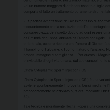
«di un numero maggiore di embrioni rispetto al figlio d
comporta di fatto un trattamento puramente strumentale
«La pacifica accettazione dell’altissimo tasso di abortivi
eloquentemente che la sostituzione dell’atto coniugale 
consapevolezza del rispetto dovuto ad ogni essere umano
dall’intimità degli sposi animata dall’amore coniugale… 
embrionale, occorre ripetere che l’amore di Dio non fa 
il bambino, o il giovane, o l’uomo maturo o l’anziano. N
propria immagine e somiglianza… Per questo il Magiste
e inviolabile di ogni vita umana, dal suo concepimento si
L’Intra Cytoplasmic Sperm Injection (ICSI)
L’Intra Cytoplasmic Sperm Injection (ICSI) è una variant
avviene spontaneamente in provetta, bensì mediante l’i
precedentemente selezionato o, talora, mediante l’iniez
32).
Tale tecnica è moralmente illecita: «opera una completa 