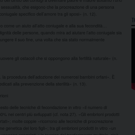
la sessualità, che esigono che la procreazione di una persona
niugale specifico dell’amore tra gli sposi» (n. 12).
T
no come un aiuto all’atto coniugale e alla sua fecondità…
dignità delle persone, quando mira ad aiutare l’atto coniugale sia
giungere il suo fine, una volta che sia stato normalmente
uovere gli ostacoli che si oppongono alla fertilità naturale» (n.
… la procedura dell’adozione dei numerosi bambini orfani». È
dicati alla prevenzione della sterilità» (n. 13).
rioni
esto delle tecniche di fecondazione in vitro «il numero di
’80% nei centri più sviluppati (cf. nota 27). «Gli embrioni prodotti
rtati»; molte coppie «ricorrono alle tecniche di procreazione
e genetica dei loro figli»; tra gli embrioni prodotti in vitro «un
 vengono congelati»; la tecnica del trasferimento multiplo, cioè