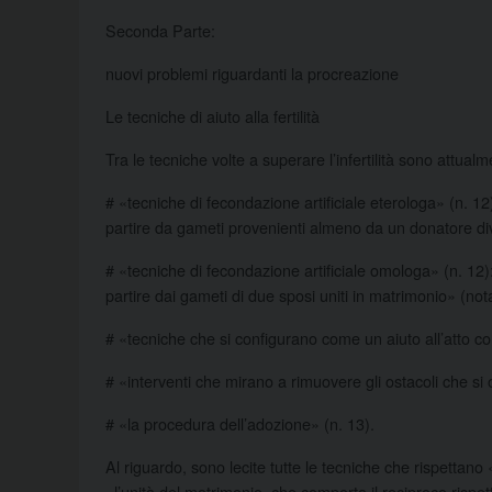
Seconda Parte:
nuovi problemi riguardanti la procreazione
Le tecniche di aiuto alla fertilità
Tra le tecniche volte a superare l’infertilità sono attualm
# «tecniche di fecondazione artificiale eterologa» (n. 1
partire da gameti provenienti almeno da un donatore div
# «tecniche di fecondazione artificiale omologa» (n. 12
partire dai gameti di due sposi uniti in matrimonio» (not
# «tecniche che si configurano come un aiuto all’atto co
# «interventi che mirano a rimuovere gli ostacoli che si o
# «la procedura dell’adozione» (n. 13).
Al riguardo, sono lecite tutte le tecniche che rispettano «i
«l’unità del matrimonio, che comporta il reciproco rispet