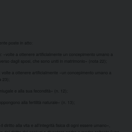
ente poste in atto:
2): «volte a ottenere artificialmente un concepimento umano a
erso dagli sposi, che sono uniti in matrimonio» (nota 22);
): volte a ottenere artificialmente «un concepimento umano a
a 23);
niugale e alla sua fecondità» (n. 12);
ppongono alla fertilità naturale» (n. 13);
l diritto alla vita e all’integrità fisica di ogni essere umano»,
to del diritto dei coniugi a diventare padre e madre soltanto l’uno