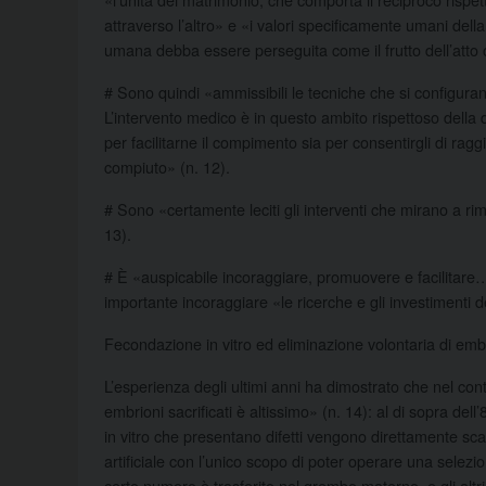
attraverso l’altro» e «i valori specificamente umani del
umana debba essere perseguita come il frutto dell’atto co
# Sono quindi «ammissibili le tecniche che si configura
L’intervento medico è in questo ambito rispettoso della 
per facilitarne il compimento sia per consentirgli di rag
compiuto» (n. 12).
# Sono «certamente leciti gli interventi che mirano a rim
13).
# È «auspicabile incoraggiare, promuovere e facilitare
importante incoraggiare «le ricerche e gli investimenti de
Fecondazione in vitro ed eliminazione volontaria di emb
L’esperienza degli ultimi anni ha dimostrato che nel cont
embrioni sacrificati è altissimo» (n. 14): al di sopra dell
in vitro che presentano difetti vengono direttamente sca
artificiale con l’unico scopo di poter operare una selezion
certo numero è trasferito nel grembo materno, e gli altri