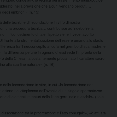
esiderato, nella previsione che alcuni vengano perduti…,
 degli embrioni» (n. 15).
tà delle tecniche di fecondazione in vitro dimostra
con una procedura tecnica… contribuisce ad indebolire la
. Il riconoscimento di tale rispetto viene invece favorito
Di fronte alla strumentalizzazione dell’essere umano allo stadio
differenza fra il neoconcepito ancora nel grembo di sua madre, e
on fa differenza perché in ognuno di essi vede l’impronta della
ro della Chiesa ha costantemente proclamato il carattere sacro
no alla sua fine naturale» (n. 16).
e della fecondazione in vitro, in cui «la fecondazione non
niezione nel citoplasma dell’ovocita di un singolo spermatozoo
ione di elementi immaturi della linea germinale maschile» (nota
dissociazione tra la procreazione e l’atto coniugale», «è attuata