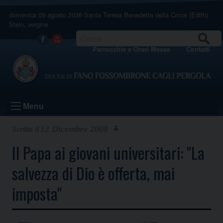
Skip
domenica 09 agosto 2026
Santa Teresa Benedetta della Croce (Edith)
to
Stein, vergine
content
CERCA
Facebook
Youtube
Parrocchie e Orari Messe
Contatti
Menu
12 Dicembre 2008
Il Papa ai giovani universitari: "La
salvezza di Dio è offerta, mai
imposta"