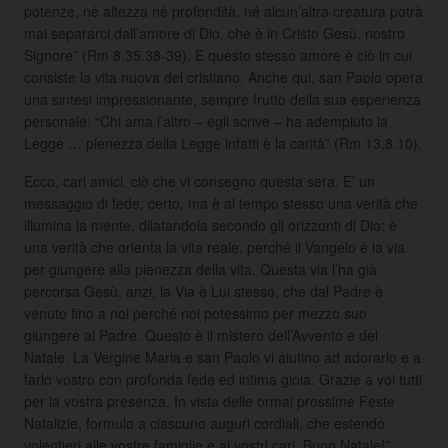
potenze, né altezza né profondità, né alcun’altra creatura potrà
mai separarci dall’amore di Dio, che è in Cristo Gesù, nostro
Signore” (Rm 8,35.38-39). E questo stesso amore è ciò in cui
consiste la vita nuova del cristiano. Anche qui, san Paolo opera
una sintesi impressionante, sempre frutto della sua esperienza
personale: “Chi ama l’altro – egli scrive – ha adempiuto la
Legge … pienezza della Legge infatti è la carità” (Rm 13,8.10).
Ecco, cari amici, ciò che vi consegno questa sera. E’ un
messaggio di fede, certo, ma è al tempo stesso una verità che
illumina la mente, dilatandola secondo gli orizzonti di Dio; è
una verità che orienta la vita reale, perché il Vangelo è la via
per giungere alla pienezza della vita. Questa via l’ha già
percorsa Gesù, anzi, la Via è Lui stesso, che dal Padre è
venuto fino a noi perché noi potessimo per mezzo suo
giungere al Padre. Questo è il mistero dell’Avvento e del
Natale. La Vergine Maria e san Paolo vi aiutino ad adorarlo e a
farlo vostro con profonda fede ed intima gioia. Grazie a voi tutti
per la vostra presenza. In vista delle ormai prossime Feste
Natalizie, formulo a ciascuno auguri cordiali, che estendo
volentieri alle vostre famiglie e ai vostri cari. Buon Natale!”.