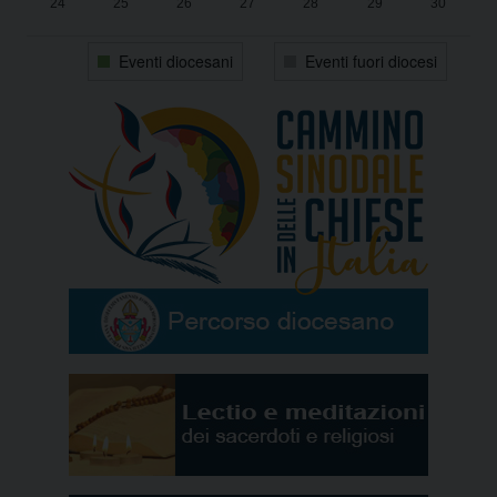
24
25
26
27
28
29
30
31
1
2
3
4
5
6
Eventi diocesani
Eventi fuori diocesi