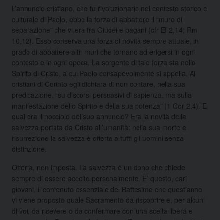
L’annuncio cristiano, che fu rivoluzionario nel contesto storico e
culturale di Paolo, ebbe la forza di abbattere il “muro di
separazione” che vi era tra Giudei e pagani (cfr Ef 2,14; Rm
10,12). Esso conserva una forza di novità sempre attuale, in
grado di abbattere altri muri che tornano ad erigersi in ogni
contesto e in ogni epoca. La sorgente di tale forza sta nello
Spirito di Cristo, a cui Paolo consapevolmente si appella. Ai
cristiani di Corinto egli dichiara di non contare, nella sua
predicazione, “su discorsi persuasivi di sapienza, ma sulla
manifestazione dello Spirito e della sua potenza” (1 Cor 2,4). E
qual era il nocciolo del suo annuncio? Era la novità della
salvezza portata da Cristo all’umanità: nella sua morte e
risurrezione la salvezza è offerta a tutti gli uomini senza
distinzione.
Offerta, non imposta. La salvezza è un dono che chiede
sempre di essere accolto personalmente. E’ questo, cari
giovani, il contenuto essenziale del Battesimo che quest’anno
vi viene proposto quale Sacramento da riscoprire e, per alcuni
di voi, da ricevere o da confermare con una scelta libera e