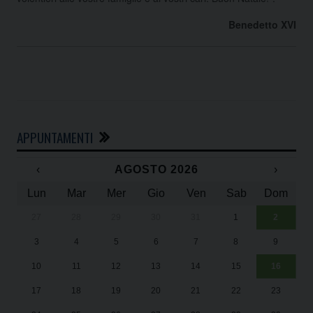
Benedetto XVI
APPUNTAMENTI
‹
AGOSTO 2026
›
Lun
Mar
Mer
Gio
Ven
Sab
Dom
27
28
29
30
31
1
2
Un
25
3
4
5
6
7
8
9
1
Sa
10
11
12
13
14
15
16
17
18
19
20
21
22
23