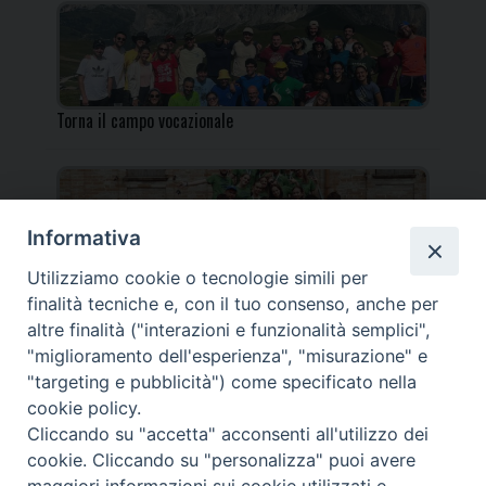
Torna il campo vocazionale
Informativa
Utilizziamo cookie o tecnologie simili per
Torna il Campo Missionario Diocesano
finalità tecniche e, con il tuo consenso, anche per
altre finalità ("interazioni e funzionalità semplici",
"miglioramento dell'esperienza", "misurazione" e
"targeting e pubblicità") come specificato nella
cookie policy.
_____________________________________________________
Cliccando su "accetta" acconsenti all'utilizzo dei
_____________________________
cookie. Cliccando su "personalizza" puoi avere
DIOCESI DI FANO FOSSOMBRONE CAGLI PERGOLA | Via Roma,