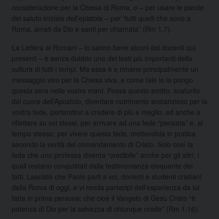
considerazione per la Chiesa di Roma, o – per usare le parole
del saluto iniziale dell’epistola – per “tutti quelli che sono a
Roma, amati da Dio e santi per chiamata” (Rm 1,7).
La Lettera ai Romani – lo sanno bene alcuni dei docenti qui
presenti – è senza dubbio uno dei testi più importanti della
cultura di tutti i tempi. Ma essa è e rimane principalmente un
messaggio vivo per la Chiesa viva, e come tale io la pongo
questa sera nelle vostre mani. Possa questo scritto, scaturito
dal cuore dell’Apostolo, diventare nutrimento sostanzioso per la
vostra fede, portandovi a credere di più e meglio, ed anche a
riflettere su voi stessi, per arrivare ad una fede “pensata” e, al
tempo stesso, per vivere questa fede, mettendola in pratica
secondo la verità del comandamento di Cristo. Solo così la
fede che uno professa diventa “credibile” anche per gli altri, i
quali restano conquistati dalla testimonianza eloquente dei
fatti. Lasciate che Paolo parli a voi, docenti e studenti cristiani
della Roma di oggi, e vi renda partecipi dell’esperienza da lui
fatta in prima persona: che cioè il Vangelo di Gesù Cristo “è
potenza di Dio per la salvezza di chiunque crede” (Rm 1,16).