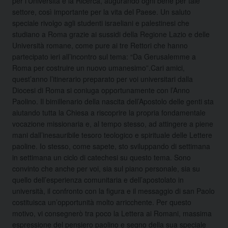
per l’Università e la Ricerca, augurando ogni bene per tale
settore, così importante per la vita del Paese. Un saluto
speciale rivolgo agli studenti israeliani e palestinesi che
studiano a Roma grazie ai sussidi della Regione Lazio e delle
Università romane, come pure ai tre Rettori che hanno
partecipato ieri all’incontro sul tema: “Da Gerusalemme a
Roma per costruire un nuovo umanesimo”.Cari amici,
quest’anno l’itinerario preparato per voi universitari dalla
Diocesi di Roma si coniuga opportunamente con l’Anno
Paolino. Il bimillenario della nascita dell’Apostolo delle genti sta
aiutando tutta la Chiesa a riscoprire la propria fondamentale
vocazione missionaria e, al tempo stesso, ad attingere a piene
mani dall’inesauribile tesoro teologico e spirituale delle Lettere
paoline. Io stesso, come sapete, sto sviluppando di settimana
in settimana un ciclo di catechesi su questo tema. Sono
convinto che anche per voi, sia sul piano personale, sia su
quello dell’esperienza comunitaria e dell’apostolato in
università, il confronto con la figura e il messaggio di san Paolo
costituisca un’opportunità molto arricchente. Per questo
motivo, vi consegnerò tra poco la Lettera ai Romani, massima
espressione del pensiero paolino e segno della sua speciale