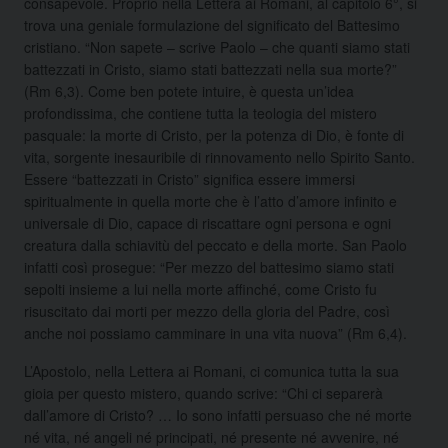
consapevole. Proprio nella Lettera ai Romani, al capitolo 6°, si
trova una geniale formulazione del significato del Battesimo
cristiano. “Non sapete – scrive Paolo – che quanti siamo stati
battezzati in Cristo, siamo stati battezzati nella sua morte?”
(Rm 6,3). Come ben potete intuire, è questa un’idea
profondissima, che contiene tutta la teologia del mistero
pasquale: la morte di Cristo, per la potenza di Dio, è fonte di
vita, sorgente inesauribile di rinnovamento nello Spirito Santo.
Essere “battezzati in Cristo” significa essere immersi
spiritualmente in quella morte che è l’atto d’amore infinito e
universale di Dio, capace di riscattare ogni persona e ogni
creatura dalla schiavitù del peccato e della morte. San Paolo
infatti così prosegue: “Per mezzo del battesimo siamo stati
sepolti insieme a lui nella morte affinché, come Cristo fu
risuscitato dai morti per mezzo della gloria del Padre, così
anche noi possiamo camminare in una vita nuova” (Rm 6,4).
L’Apostolo, nella Lettera ai Romani, ci comunica tutta la sua
gioia per questo mistero, quando scrive: “Chi ci separerà
dall’amore di Cristo? … Io sono infatti persuaso che né morte
né vita, né angeli né principati, né presente né avvenire, né