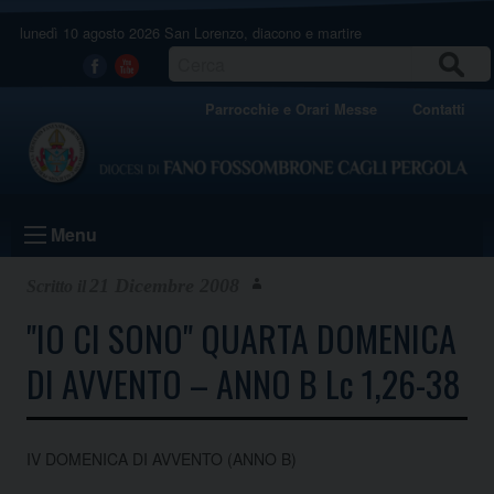
Skip
lunedì 10 agosto 2026
San Lorenzo, diacono e martire
to
content
CERCA
Facebook
Youtube
Parrocchie e Orari Messe
Contatti
Menu
21 Dicembre 2008
"IO CI SONO" QUARTA DOMENICA
DI AVVENTO – ANNO B Lc 1,26-38
IV DOMENICA DI AVVENTO (ANNO B)