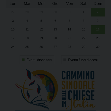
Lun
Mar
Mer
Gio
Ven
Sab
Dom
27
28
29
30
31
1
2
Un
25
3
4
5
6
7
8
9
1
Sa
10
11
12
13
14
15
16
17
18
19
20
21
22
23
24
25
26
27
28
29
30
31
1
2
3
4
5
6
Eventi diocesani
Eventi fuori diocesi