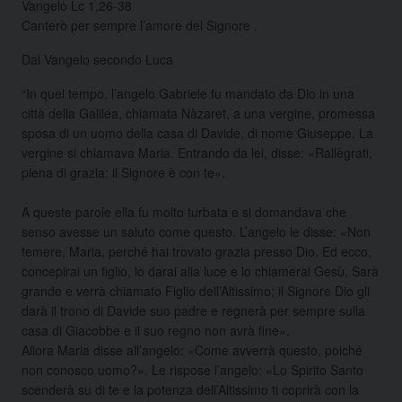
Vangelo Lc 1,26-38
Canterò per sempre l’amore del Signore .
Dal Vangelo secondo Luca
“In quel tempo, l’angelo Gabriele fu mandato da Dio in una
città della Galilea, chiamata Nàzaret, a una vergine, promessa
sposa di un uomo della casa di Davide, di nome Giuseppe. La
vergine si chiamava Maria. Entrando da lei, disse: «Rallègrati,
piena di grazia: il Signore è con te».
A queste parole ella fu molto turbata e si domandava che
senso avesse un saluto come questo. L’angelo le disse: «Non
temere, Maria, perché hai trovato grazia presso Dio. Ed ecco,
concepirai un figlio, lo darai alla luce e lo chiamerai Gesù. Sarà
grande e verrà chiamato Figlio dell’Altissimo; il Signore Dio gli
darà il trono di Davide suo padre e regnerà per sempre sulla
casa di Giacobbe e il suo regno non avrà fine».
Allora Maria disse all’angelo: «Come avverrà questo, poiché
non conosco uomo?». Le rispose l’angelo: «Lo Spirito Santo
scenderà su di te e la potenza dell’Altissimo ti coprirà con la